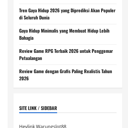
Tren Gaya Hidup 2026 yang Diprediksi Akan Populer
di Seluruh Dunia
Gaya Hidup Minimalis yang Membuat Hidup Lebih
Bahagia
Review Game RPG Terbaik 2026 untuk Penggemar
Petualangan
Review Game dengan Grafis Paling Realistis Tahun
2026
SITE LINK / SIDEBAR
Heylink Warungslot88