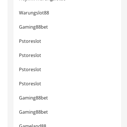
Warungslot88
Gaming88bet
Pstoreslot
Pstoreslot
Pstoreslot
Pstoreslot
Gaming88bet
Gaming88bet
Gameland88