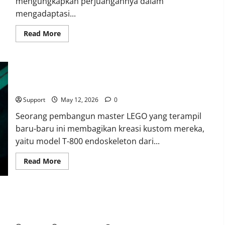
mengungkapkan perjuangannya dalam
mengadaptasi...
Read
Read More
more
about
Mehcad
Brooks
Mortal
LEGO Terminator T-800: Fan Build Endoskeleton yang Luar
Kombat
2:
Biasa Terungkap!
Jax
Percaya
Support
May 12, 2026
0
Diri
di
Seorang pembangun master LEGO yang terampil
Adegan
Laga
baru-baru ini membagikan kreasi kustom mereka,
Terungkap!
yaitu model T-800 endoskeleton dari...
Read
Read More
more
about
LEGO
Terminator
T-
Leak Karakter Genshin Impact Snezhnaya: 3 Sosok Baru
800:
Fan
Terungkap!
Build
Endoskeleton