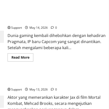
about
Silent
Whispers
Game
Review Pragmata: IP Baru Capcom Resmi Rilis, Perpaduan
Baru:
Kemiripan
Sempurna!
Mencolok
dengan
Support
May 14, 2026
0
Love
Deepspace
Dunia gaming kembali dihebohkan dengan kehadiran
Terungkap
Pragmata, IP baru Capcom yang sangat dinantikan.
Setelah mengalami beberapa kali...
Read
Read More
more
about
Review
Pragmata:
IP
Mehcad Brooks Mortal Kombat 2: Jax Percaya Diri di Adegan
Baru
Capcom
Laga Terungkap!
Resmi
Rilis,
Support
May 13, 2026
0
Perpaduan
Sempurna!
Aktor yang memerankan karakter Jax di film Mortal
Kombat, Mehcad Brooks, secara mengejutkan