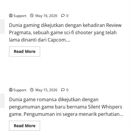
Review Pragmata Terbaru: IP Baru Capcom, Perpaduan
Sempurna di 2026!
Support
May 16, 2026
0
Dunia gaming dikejutkan dengan kehadiran Review
Pragmata, sebuah game sci-fi shooter yang telah
lama dinanti dari Capcom....
Read
Read More
more
about
Review
Pragmata
Terbaru:
Silent Whispers Game Baru: Kemiripan Mencolok dengan Love
IP
Baru
Deepspace Terungkap
Capcom,
Perpaduan
Support
May 15, 2026
0
Sempurna
di
Dunia game romansa dikejutkan dengan
2026!
pengumuman game baru bernama Silent Whispers
game. Pengumuman ini segera menarik perhatian...
Read
Read More
more