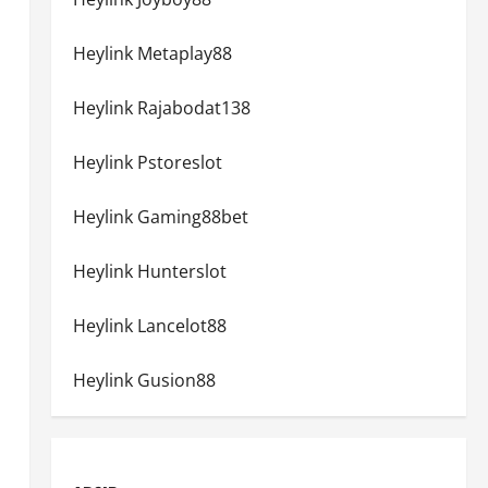
Heylink Metaplay88
Heylink Rajabodat138
Heylink Pstoreslot
Heylink Gaming88bet
Heylink Hunterslot
Heylink Lancelot88
Heylink Gusion88