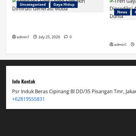
Uncategorized
Gaya Hidup
News
Mengapa Slow Living Semakin Diminati
Generasi Muda
Tren Gaya H
Akan Popule
admin1
July 25, 2026
0
admin1
Info Kontak
Psr Induk Beras Cipinang Bl DD/35 Pisangan Tmr, Jaka
+62819555831