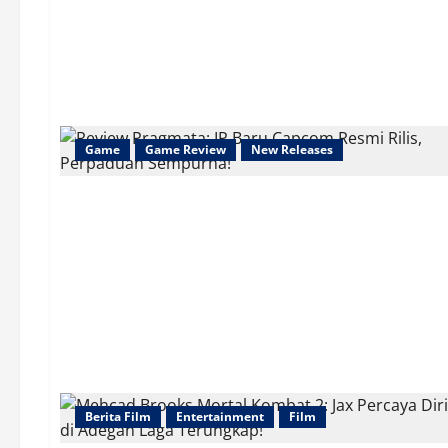
Game
Game Review
New Releases
Berita Film
Entertainment
Film