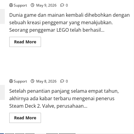
Support
May 9, 2026
0
Dunia game dan mainan kembali dihebohkan dengan
sebuah kreasi penggemar yang menakjubkan.
Seorang penggemar LEGO telah berhasil...
Read
Read More
more
about
Karya
Spektakuler:
LEGO
Steam Deck 2 Terbaru: Valve Ungkap Update Pengembangan
Shiny
Eevee
Penting
Buatan
Penggemar
Support
May 8, 2026
0
<em>Pokemon</em>
Setelah penantian panjang selama empat tahun,
akhirnya ada kabar terbaru mengenai penerus
Steam Deck 2. Valve, perusahaan...
Read
Read More
more
about
Steam