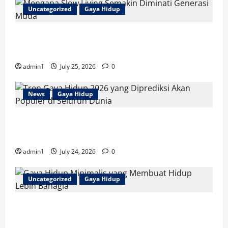
Uncategorized
Gaya Hidup
Mengapa Slow Living Semakin Diminati Generasi
Muda
admin1
July 25, 2026
0
News
Gaya Hidup
Tren Gaya Hidup 2026 yang Diprediksi Akan
Populer di Seluruh Dunia
admin1
July 24, 2026
0
Uncategorized
Gaya Hidup
Gaya Hidup Minimalis yang Membuat Hidup
Lebih Bahagia