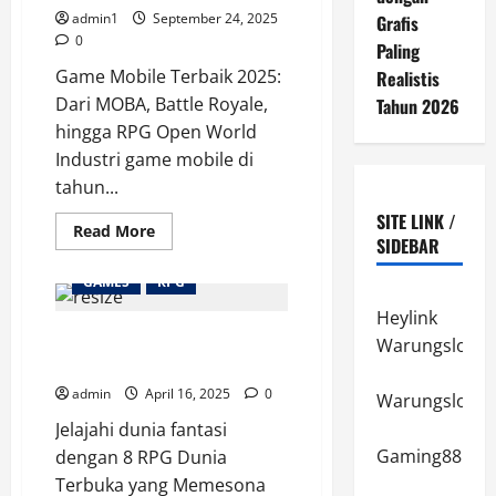
admin1
September 24, 2025
Grafis
0
Paling
Game Mobile Terbaik 2025:
Realistis
Dari MOBA, Battle Royale,
Tahun 2026
hingga RPG Open World
Industri game mobile di
tahun...
SITE LINK /
Read
Read More
SIDEBAR
more
GAME ANDROID
about
Game
GAMES
RPG
Mobile
Terbaik
Heylink
2025:
8 RPG Dunia Terbuka yang
Dari
Warungslot88
MOBA,
Memesona
Battle
Royale,
admin
April 16, 2025
0
Warungslot88
hingga
RPG
Jelajahi dunia fantasi
Open
World
Gaming88bet
dengan 8 RPG Dunia
Terbuka yang Memesona