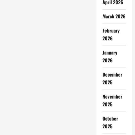
April 2026
March 2026
February
2026
January
2026
December
2025
November
2025
October
2025