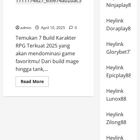
Tersusah
Ninjaplay88
tapi
Worth
7 Build Karakter RPG Terkuat
It
2025
untuk
Heylink
Gamer
admin
April 10, 2025
0
Doraplay88
Sejati
Temukan 7 Build Karakter
Heylink
RPG Terkuat 2025 yang
Glorybet77
akan mendominasi game
favoritmu! Dari build mage
Heylink
hingga tank,...
Epicplay88
Read
Read More
more
about
Heylink
7
Lunox88
Build
Karakter
RPG
Terkuat
Heylink
2025
Zilong88
Heylink