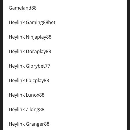
Gameland88
Heylink Gaming88bet
Heylink Ninjaplay88
Heylink Doraplay88
Heylink Glorybet77
Heylink Epicplay88
Heylink Lunox88
Heylink Zilong88
Heylink Granger88