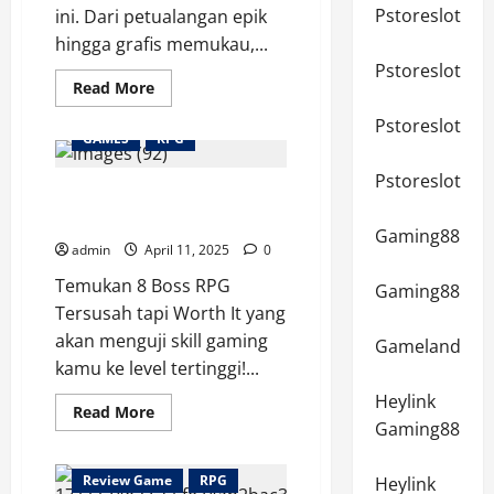
Pstoreslot
ini. Dari petualangan epik
hingga grafis memukau,...
Pstoreslot
Read
Read More
more
about
Pstoreslot
8
GAMES
RPG
RPG
Dunia
Terbuka
Pstoreslot
8 Boss RPG Tersusah tapi Worth
yang
Memesona
It untuk Gamer Sejati
Gaming88bet
admin
April 11, 2025
0
Temukan 8 Boss RPG
Gaming88bet
Tersusah tapi Worth It yang
akan menguji skill gaming
Gameland88
kamu ke level tertinggi!...
Heylink
Read
Read More
more
Gaming88bet
about
GAMES
MMORPG
8
Boss
Review Game
RPG
Heylink
RPG