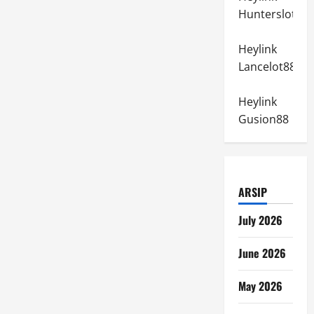
Hunterslot
Heylink
Lancelot88
Heylink
Gusion88
ARSIP
July 2026
June 2026
May 2026