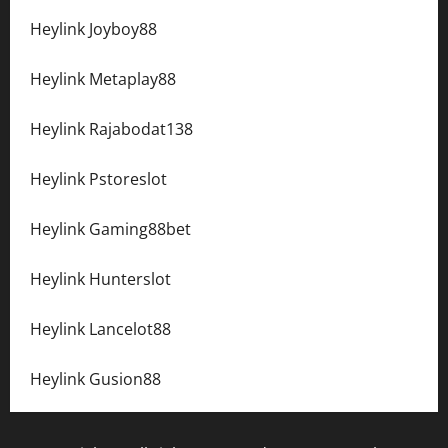
Heylink Joyboy88
Heylink Metaplay88
Heylink Rajabodat138
Heylink Pstoreslot
Heylink Gaming88bet
Heylink Hunterslot
Heylink Lancelot88
Heylink Gusion88