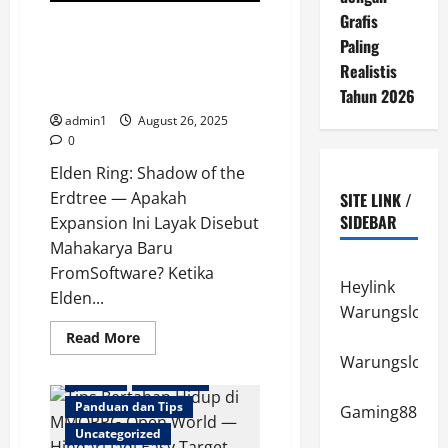
Grafis
Elden Ring: Shadow of the
Paling
Erdtree — Apakah Expansion
Realistis
Ini Layak Disebut Mahakarya
Baru FromSoftware?
Tahun 2026
admin1
August 26, 2025
0
Elden Ring: Shadow of the
Erdtree — Apakah
SITE LINK /
SIDEBAR
Expansion Ini Layak Disebut
Mahakarya Baru
FromSoftware? Ketika
Heylink
Elden...
Warungslot88
Read
Read More
more
GAME ANDROID
Warungslot88
about
Elden
GAMES
MMORPG
Ring:
Shadow
Panduan dan Tips
Gaming88bet
of
Uncategorized
the