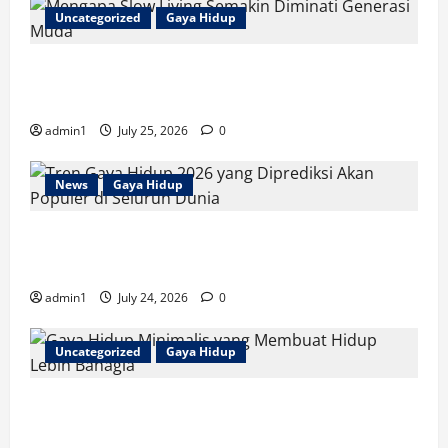
Uncategorized
Gaya Hidup
Mengapa Slow Living Semakin Diminati Generasi
Muda
admin1
July 25, 2026
0
News
Gaya Hidup
Tren Gaya Hidup 2026 yang Diprediksi Akan
Populer di Seluruh Dunia
admin1
July 24, 2026
0
Uncategorized
Gaya Hidup
Gaya Hidup Minimalis yang Membuat Hidup
Lebih Bahagia