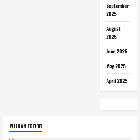
September
2025
August
2025
June 2025
May 2025
April 2025
PILIHAN EDITOR