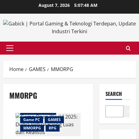
Skip
August 7, 2026
5:07:48 AM
to
content
Primary
Menu
Home
GAMES
MMORPG
MMORPG
SEARCH
GAME ANDROID
Search
Game PC
GAMES
MMORPG
RPG