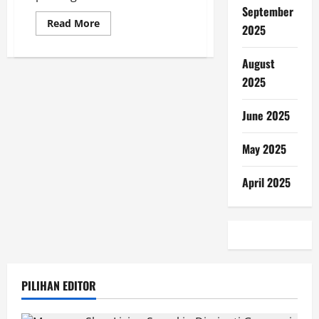
September
Read
Read More
2025
more
about
<strong>Lanterns
August
HBO
Series</strong>:
2025
Dinamika
<strong>Hal
Jordan
John
June 2025
Stewart</strong>
yang
Wajib
May 2025
Tahu
April 2025
PILIHAN EDITOR