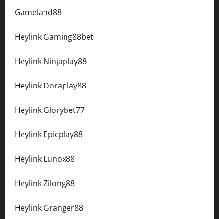
Gameland88
Heylink Gaming88bet
Heylink Ninjaplay88
Heylink Doraplay88
Heylink Glorybet77
Heylink Epicplay88
Heylink Lunox88
Heylink Zilong88
Heylink Granger88