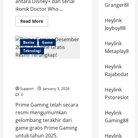
antara Disney+ dan serial
Granger88
ikonik Doctor Who....
Heylink
Read
Read More
more
Joyboy88
about
Doctor
Who
Funding
Berita
Game
Heylink
Terungkap:
Metaplay88
Teknologi
Refleksi
Peter
Hoar
dan
Prime Gaming Desember 2025:
Heylink
Disney
14 Game Gratis Resmi
Rajabodat138
Terungkap!
Support
January 3, 2026
Heylink
0
Pstoreslot
Prime Gaming telah secara
resmi mengumumkan
Heylink
gelombang terakhir dari
Gaming88bet
game gratis Prime Gaming
untuk tahun 2025.
Heylink