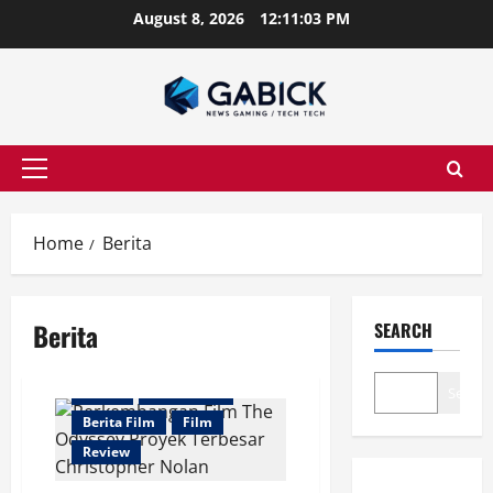
Skip
August 8, 2026
12:11:03 PM
to
content
Primary
Menu
Home
Berita
Berita
SEARCH
Berita
Berita Film
Search
Berita Film
Film
Review