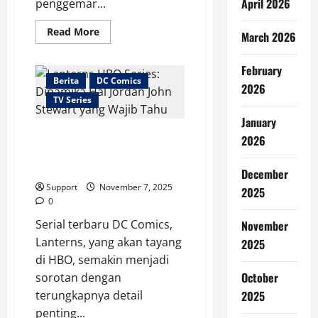
April 2026
penggemar...
Read
Read More
March 2026
more
about
Kematian
February
Karakter
Jujutsu
Berita
DC Comics
2026
Kaisen
TV Series
Modulo:
Megumi
&
January
Hana
Lanterns HBO Series
: Dinamika
2026
Terungkap
Hal Jordan John Stewart
yang
Wajib Tahu
December
Support
November 7, 2025
2025
0
Serial terbaru DC Comics,
November
Lanterns, yang akan tayang
2025
di HBO, semakin menjadi
October
sorotan dengan
terungkapnya detail
2025
penting...