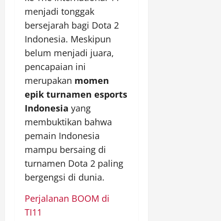
menjadi tonggak
bersejarah bagi Dota 2
Indonesia. Meskipun
belum menjadi juara,
pencapaian ini
merupakan
momen
epik turnamen esports
Indonesia
yang
membuktikan bahwa
pemain Indonesia
mampu bersaing di
turnamen Dota 2 paling
bergengsi di dunia.
Perjalanan BOOM di
TI11