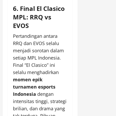
6. Final El Clasico
MPL: RRQ vs
EVOS
Pertandingan antara
RRQ dan EVOS selalu
menjadi sorotan dalam
setiap MPL Indonesia.
Final “El Clasico” ini
selalu menghadirkan
momen epik
turnamen esports
Indonesia
dengan
intensitas tinggi, strategi
brilian, dan drama yang
tak terduga. Ribuan