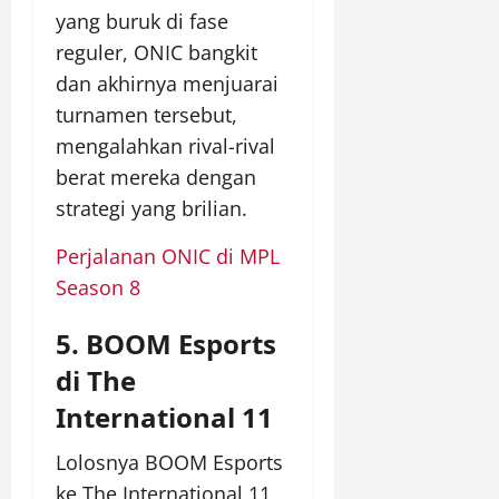
yang buruk di fase
reguler, ONIC bangkit
dan akhirnya menjuarai
turnamen tersebut,
mengalahkan rival-rival
berat mereka dengan
strategi yang brilian.
Perjalanan ONIC di MPL
Season 8
5. BOOM Esports
di The
International 11
Lolosnya BOOM Esports
ke The International 11