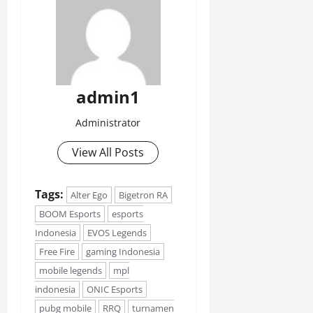
admin1
Administrator
View All Posts
Tags:
Alter Ego
Bigetron RA
BOOM Esports
esports
Indonesia
EVOS Legends
Free Fire
gaming Indonesia
mobile legends
mpl
indonesia
ONIC Esports
pubg mobile
RRQ
turnamen