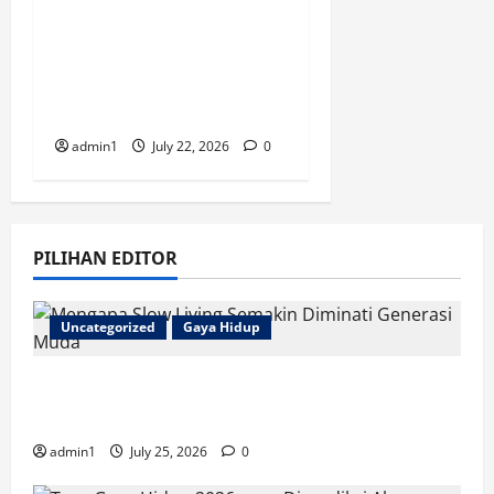
Review Game RPG
Terbaik 2026 untuk
Penggemar
Petualangan
admin1
July 22, 2026
0
PILIHAN EDITOR
Uncategorized
Gaya Hidup
Mengapa Slow Living Semakin
Diminati Generasi Muda
admin1
July 25, 2026
0