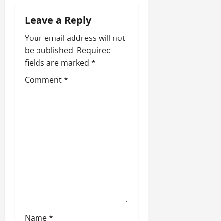
v
Leave a Reply
i
Your email address will not
be published.
Required
g
fields are marked
*
a
Comment
*
t
i
o
n
Name
*