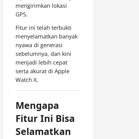
mengirimkan lokasi
GPS.
Fitur ini telah terbukti
menyelamatkan banyak
nyawa di generasi
sebelumnya, dan kini
menjadi lebih cepat
serta akurat di Apple
Watch X.
Mengapa
Fitur Ini Bisa
Selamatkan