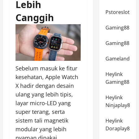
Lebih
Pstoreslot
Canggih
Gaming88bet
Gaming88bet
Gameland88
Sebelum masuk ke fitur
Heylink
kesehatan, Apple Watch
Gaming88bet
X hadir dengan desain
ulang yang lebih tipis,
Heylink
layar micro-LED yang
Ninjaplay88
super terang, serta
sistem tali magnetik
Heylink
Doraplay88
modular yang lebih
nyaman dipakai.