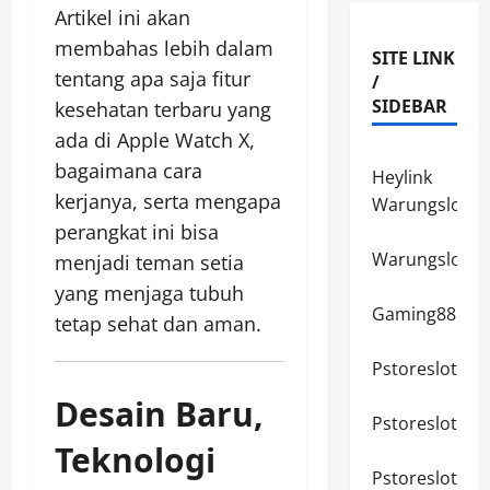
Artikel ini akan
membahas lebih dalam
SITE LINK
tentang apa saja fitur
/
SIDEBAR
kesehatan terbaru yang
ada di Apple Watch X,
bagaimana cara
Heylink
kerjanya, serta mengapa
Warungslot88
perangkat ini bisa
Warungslot88
menjadi teman setia
yang menjaga tubuh
Gaming88bet
tetap sehat dan aman.
Pstoreslot
Desain Baru,
Pstoreslot
Teknologi
Pstoreslot