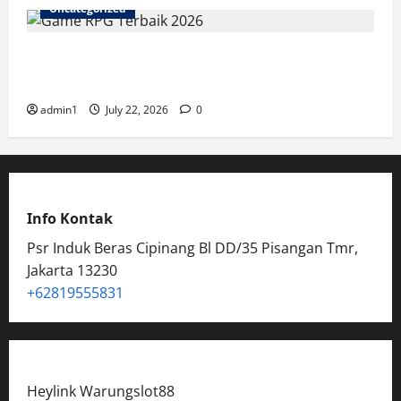
Uncategorized
Review Game RPG Terbaik 2026 untuk
Penggemar Petualangan
admin1
July 22, 2026
0
Info Kontak
Psr Induk Beras Cipinang Bl DD/35 Pisangan Tmr,
Jakarta 13230
+62819555831
Heylink Warungslot88