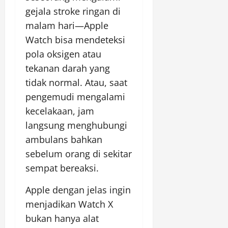
gejala stroke ringan di
malam hari—Apple
Watch bisa mendeteksi
pola oksigen atau
tekanan darah yang
tidak normal. Atau, saat
pengemudi mengalami
kecelakaan, jam
langsung menghubungi
ambulans bahkan
sebelum orang di sekitar
sempat bereaksi.
Apple dengan jelas ingin
menjadikan Watch X
bukan hanya alat