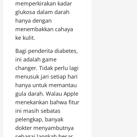
memperkirakan kadar
glukosa dalam darah
hanya dengan
menembakkan cahaya
ke kulit.
Bagi penderita diabetes,
ini adalah game
changer. Tidak perlu lagi
menusuk jari setiap hari
hanya untuk memantau
gula darah. Walau Apple
menekankan bahwa fitur
ini masih sebatas
pelengkap, banyak
dokter menyambutnya
sebagai langkah besar