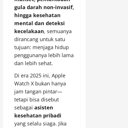
gula darah non-invasif,
hingga kesehatan
mental dan deteksi
kecelakaan
, semuanya
dirancang untuk satu
tujuan: menjaga hidup
penggunanya lebih lama
dan lebih sehat.
Di era 2025 ini, Apple
Watch X bukan hanya
jam tangan pintar—
tetapi bisa disebut
sebagai
asisten
kesehatan pribadi
yang selalu siaga. Jika