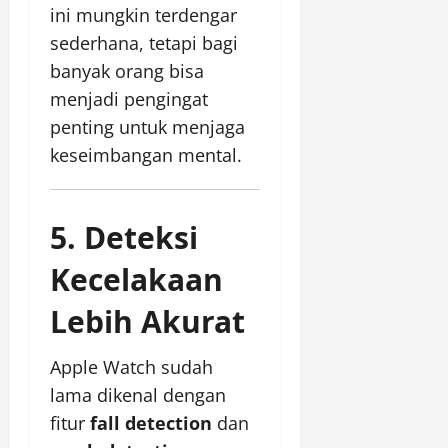
ini mungkin terdengar
sederhana, tetapi bagi
banyak orang bisa
menjadi pengingat
penting untuk menjaga
keseimbangan mental.
5. Deteksi
Kecelakaan
Lebih Akurat
Apple Watch sudah
lama dikenal dengan
fitur
fall detection
dan