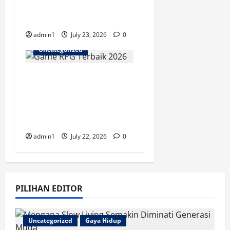
Membuat Hidup
Lebih Bahagia
admin1
July 23, 2026
0
Uncategorized
Review Game RPG
Terbaik 2026 untuk
Penggemar
Petualangan
admin1
July 22, 2026
0
PILIHAN EDITOR
Uncategorized
Gaya Hidup