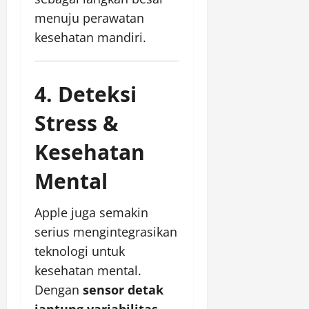
menuju perawatan
kesehatan mandiri.
4. Deteksi
Stress &
Kesehatan
Mental
Apple juga semakin
serius mengintegrasikan
teknologi untuk
kesehatan mental.
Dengan
sensor detak