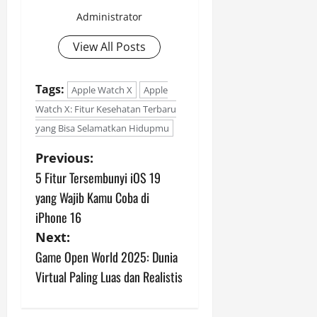
Administrator
View All Posts
Tags:
Apple Watch X
Apple
Watch X: Fitur Kesehatan Terbaru
yang Bisa Selamatkan Hidupmu
P
Previous:
5 Fitur Tersembunyi iOS 19
o
yang Wajib Kamu Coba di
s
iPhone 16
Next:
t
Game Open World 2025: Dunia
n
Virtual Paling Luas dan Realistis
a