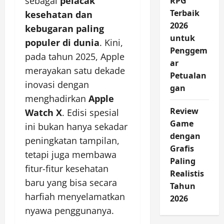
sebagai
pelacak
RPG
Terbaik
kesehatan dan
2026
kebugaran paling
untuk
populer di dunia
. Kini,
Penggem
pada tahun 2025, Apple
ar
merayakan satu dekade
Petualan
inovasi dengan
gan
menghadirkan
Apple
Review
Watch X
. Edisi spesial
Game
ini bukan hanya sekadar
dengan
peningkatan tampilan,
Grafis
tetapi juga membawa
Paling
fitur-fitur kesehatan
Realistis
baru yang bisa secara
Tahun
harfiah menyelamatkan
2026
nyawa penggunanya.