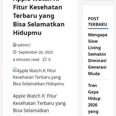
Fitur Kesehatan
Terbaru yang
POST
Bisa Selamatkan
TERBARU
Hidupmu
Mengapa
Slow
admin1
Living
September 26, 2025
Semakin
4 minutes read
0
Diminati
Generasi
Muda
Tren
Gaya
Apple Watch X: Fitur
Hidup
Kesehatan Terbaru yang
2026
Bisa Selamatkan
yang