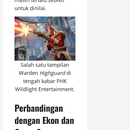
untuk dinilai.
Salah satu tampilan
Warden
Highguard
di
tengah kabar PHK
Wildlight Entertainment.
Perbandingan
dengan Ekon dan