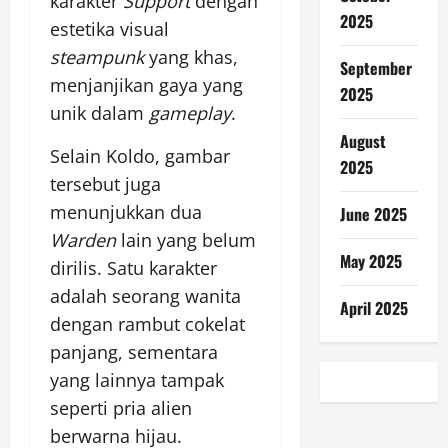
karakter
Support
dengan
2025
estetika visual
steampunk
yang khas,
September
menjanjikan gaya yang
2025
unik dalam
gameplay
.
August
Selain Koldo, gambar
2025
tersebut juga
menunjukkan dua
June 2025
Warden
lain yang belum
May 2025
dirilis. Satu karakter
adalah seorang wanita
April 2025
dengan rambut cokelat
panjang, sementara
yang lainnya tampak
seperti pria alien
berwarna hijau.