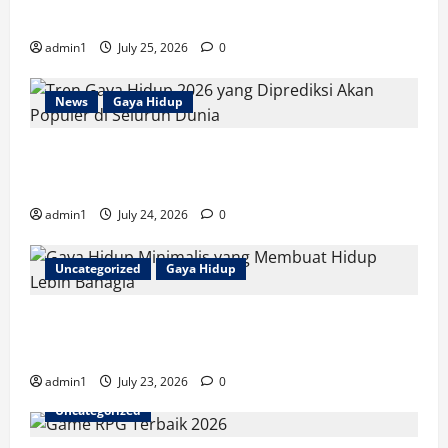
Muda
admin1
July 25, 2026
0
News
Gaya Hidup
Tren Gaya Hidup 2026 yang Diprediksi Akan
Populer di Seluruh Dunia
admin1
July 24, 2026
0
Uncategorized
Gaya Hidup
Gaya Hidup Minimalis yang Membuat Hidup
Lebih Bahagia
admin1
July 23, 2026
0
Uncategorized