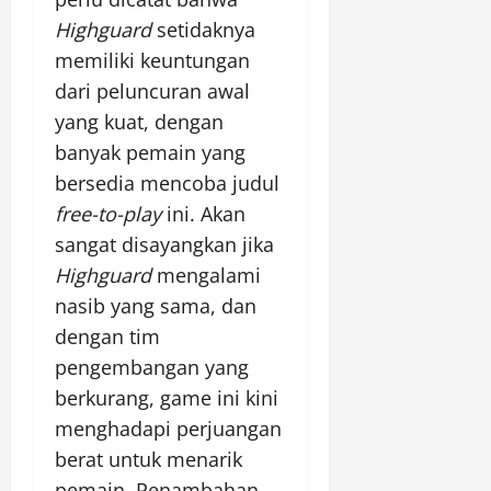
Highguard
setidaknya
memiliki keuntungan
dari peluncuran awal
yang kuat, dengan
banyak pemain yang
bersedia mencoba judul
free-to-play
ini. Akan
sangat disayangkan jika
Highguard
mengalami
nasib yang sama, dan
dengan tim
pengembangan yang
berkurang, game ini kini
menghadapi perjuangan
berat untuk menarik
pemain. Penambahan