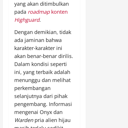
yang akan ditimbulkan
pada
roadmap
konten
Highguard
.
Dengan demikian, tidak
ada jaminan bahwa
karakter-karakter ini
akan benar-benar dirilis.
Dalam kondisi seperti
ini, yang terbaik adalah
menunggu dan melihat
perkembangan
selanjutnya dari pihak
pengembang. Informasi
mengenai Onyx dan
Warden
pria alien hijau
masih terlalu sedikit