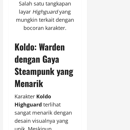
Salah satu tangkapan
layar
Highguard
yang
mungkin terkait dengan
bocoran karakter.
Koldo: Warden
dengan Gaya
Steampunk yang
Menarik
Karakter
Koldo
Highguard
terlihat
sangat menarik dengan
desain visualnya yang
unik. Meskipun