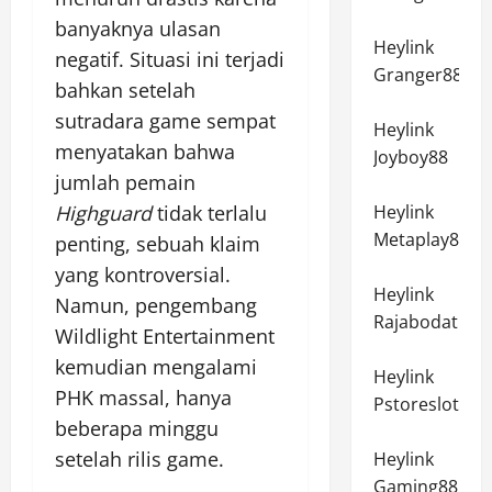
banyaknya ulasan
Heylink
negatif. Situasi ini terjadi
Granger88
bahkan setelah
sutradara game sempat
Heylink
menyatakan bahwa
Joyboy88
jumlah pemain
Heylink
Highguard
tidak terlalu
Metaplay88
penting, sebuah klaim
yang kontroversial.
Heylink
Namun, pengembang
Rajabodat138
Wildlight Entertainment
kemudian mengalami
Heylink
PHK massal, hanya
Pstoreslot
beberapa minggu
setelah rilis game.
Heylink
Gaming88bet