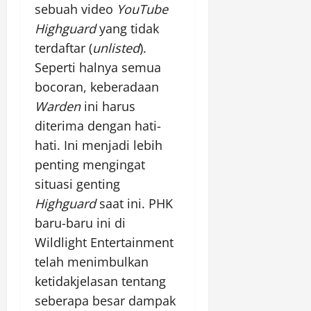
sebuah video
YouTube
Highguard
yang tidak
terdaftar (
unlisted
).
Seperti halnya semua
bocoran, keberadaan
Warden
ini harus
diterima dengan hati-
hati. Ini menjadi lebih
penting mengingat
situasi genting
Highguard
saat ini. PHK
baru-baru ini di
Wildlight Entertainment
telah menimbulkan
ketidakjelasan tentang
seberapa besar dampak