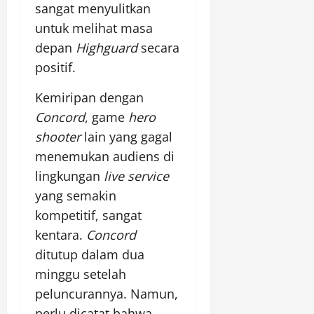
sangat menyulitkan
untuk melihat masa
depan
Highguard
secara
positif.
Kemiripan dengan
Concord
, game
hero
shooter
lain yang gagal
menemukan audiens di
lingkungan
live service
yang semakin
kompetitif, sangat
kentara.
Concord
ditutup dalam dua
minggu setelah
peluncurannya. Namun,
perlu dicatat bahwa