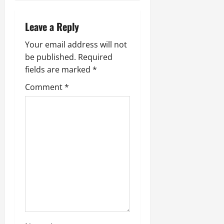
v
i
Leave a Reply
g
Your email address will not
be published.
Required
a
fields are marked
*
t
Comment
*
i
o
n