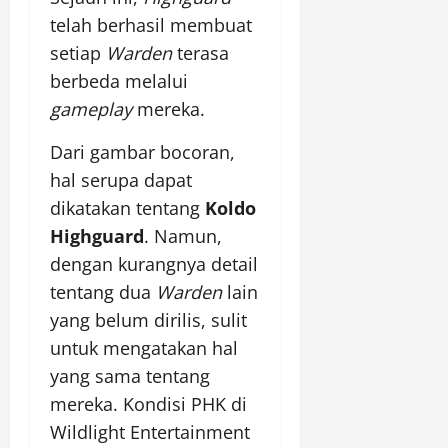
telah berhasil membuat
setiap
Warden
terasa
berbeda melalui
gameplay
mereka.
Dari gambar bocoran,
hal serupa dapat
dikatakan tentang
Koldo
Highguard
. Namun,
dengan kurangnya detail
tentang dua
Warden
lain
yang belum dirilis, sulit
untuk mengatakan hal
yang sama tentang
mereka. Kondisi PHK di
Wildlight Entertainment