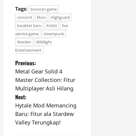
Tags:
bocoran game
concord
Ekon
Highguard
karakter baru
Koldo
live
service game
steampunk
Warden
Wildlight
Entertainment
P
Previous:
Metal Gear Solid 4
o
Master Collection: Fitur
s
Multiplayer Asli Hilang
Next:
t
Hytale Mod Memancing
n
Baru: Fitur ala Stardew
Valley Terungkap!
a