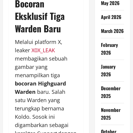
Bocoran
May 2026
Eksklusif Tiga
April 2026
Warden Baru
March 2026
Melalui platform X,
February
leaker
X0X_LEAK
2026
membagikan sebuah
January
gambar yang
2026
menampilkan tiga
bocoran Highguard
December
Warden
baru. Salah
2025
satu Warden yang
terungkap bernama
November
Koldo. Sosok ini
2025
digambarkan sebagai
October