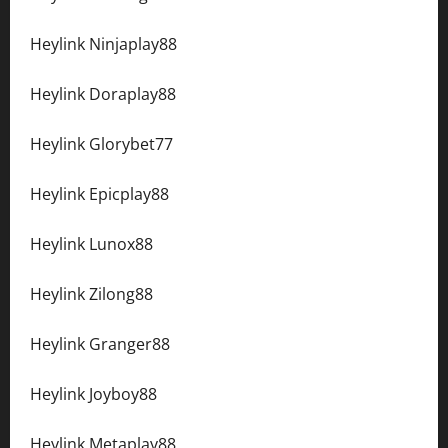
Heylink Ninjaplay88
Heylink Doraplay88
Heylink Glorybet77
Heylink Epicplay88
Heylink Lunox88
Heylink Zilong88
Heylink Granger88
Heylink Joyboy88
Heylink Metaplay88