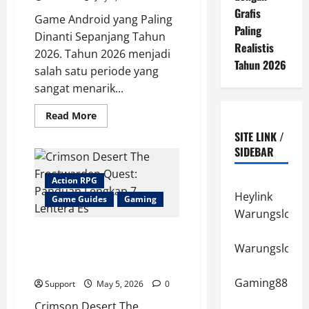
Grafis
Game Android yang Paling
Paling
Dinanti Sepanjang Tahun
Realistis
2026. Tahun 2026 menjadi
Tahun 2026
salah satu periode yang
sangat menarik...
Read
Read More
more
about
SITE LINK /
Game
SIDEBAR
Android
yang
Paling
Action RPG
Dinanti
Sepanjang
Heylink
Game Guides
Gaming
Tahun
2026.
Warungslot88
Crimson Desert The
Warungslot88
Frostwarden Quest: Panduan
Lengkap 7 Lentera Es
Gaming88bet
Support
May 5, 2026
0
Crimson Desert The