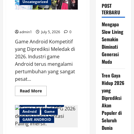
Uncategorized
POST
TERBARU
Game Android Kompetitif yang
Diprediksi Meledak di 2026.
Mengapa
Slow Living
admin1
July 5, 2026
0
Semakin
Game Android Kompetitif
Diminati
yang Diprediksi Meledak di
Generasi
2026. Industri game
Muda
Android terus mengalami
pertumbuhan yang sangat
Tren Gaya
pesat...
Hidup 2026
yang
Read
Read More
more
Diprediksi
about
Game
Action RPG
Action
Akan
Android
Kompetitif
Android
Game
Populer di
yang
Seluruh
GAME ANDROID
Diprediksi
Meledak
Dunia
di
2026.