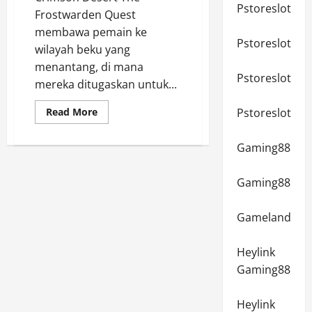
Pstoreslot
Frostwarden Quest
membawa pemain ke
Pstoreslot
wilayah beku yang
menantang, di mana
Pstoreslot
mereka ditugaskan untuk...
Read
Read More
Pstoreslot
more
about
Crimson
Gaming88bet
Desert
The
Frostwarden
Quest:
Gaming88bet
Panduan
Lengkap
7
Gameland88
Lentera
Es
Heylink
Gaming88bet
Heylink