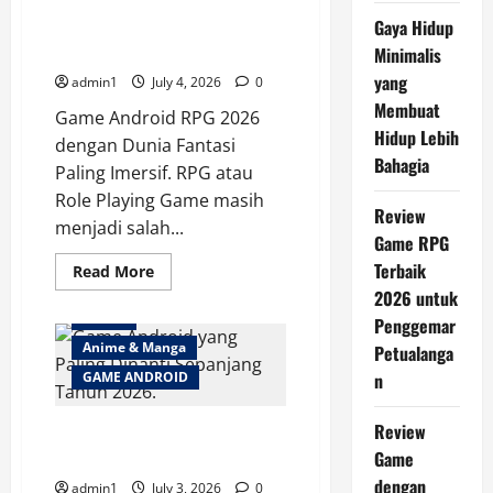
Game Android RPG 2026
Gaya Hidup
dengan Dunia Fantasi Paling
Imersif.
Minimalis
yang
admin1
July 4, 2026
0
Membuat
Game Android RPG 2026
Hidup Lebih
dengan Dunia Fantasi
Bahagia
Paling Imersif. RPG atau
Role Playing Game masih
Review
menjadi salah...
Game RPG
Terbaik
Read
Read More
more
Android
Action RPG
2026 untuk
about
Game
Anime
Penggemar
Android
RPG
Anime & Manga
Petualanga
2026
GAME ANDROID
dengan
n
Dunia
Fantasi
Paling
Review
Game Android yang Paling
Imersif.
Dinanti Sepanjang Tahun 2026.
Game
dengan
admin1
July 3, 2026
0