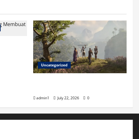
Membuat
Uncategorized
Review Game RPG Terbaik 2026 untuk
Penggemar Petualangan
admin1
July 22, 2026
0