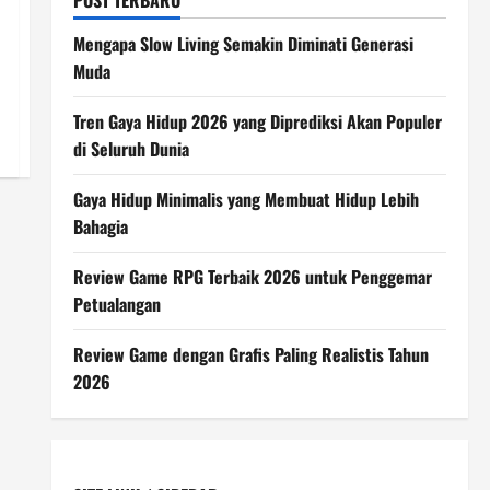
POST TERBARU
Mengapa Slow Living Semakin Diminati Generasi
Muda
Tren Gaya Hidup 2026 yang Diprediksi Akan Populer
di Seluruh Dunia
Gaya Hidup Minimalis yang Membuat Hidup Lebih
Bahagia
Review Game RPG Terbaik 2026 untuk Penggemar
Petualangan
Review Game dengan Grafis Paling Realistis Tahun
2026