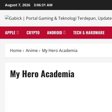
Skip
August 7, 2026
3:06:32 AM
to
content
APPLE
CRYPTO
ANDROID
TECH & HARDWARE
Home
Anime
My Hero Academia
My Hero Academia