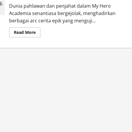
Dunia pahlawan dan penjahat dalam My Hero
Academia senantiasa bergejolak, menghadirkan
berbagai arc cerita epik yang menguji...
Read
Read More
more
about
Terungkap!
Karakter
Terkuat
My
Hero
Academia
di
Setiap
Arc,
Kini
Resmi
Terangkum