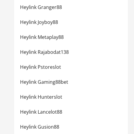
Heylink Granger88
Heylink Joyboy88
Heylink Metaplay88
Heylink Rajabodat138
Heylink Pstoreslot
Heylink Gaming88bet
Heylink Hunterslot
Heylink Lancelot88
Heylink Gusion88