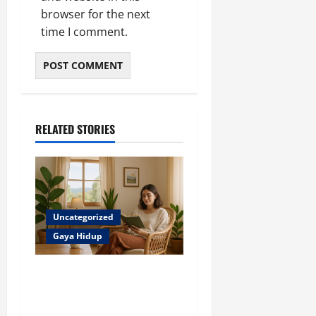
browser for the next
time I comment.
RELATED STORIES
Uncategorized
Gaya Hidup
Mengapa Slow Living
Semakin Diminati
Generasi Muda