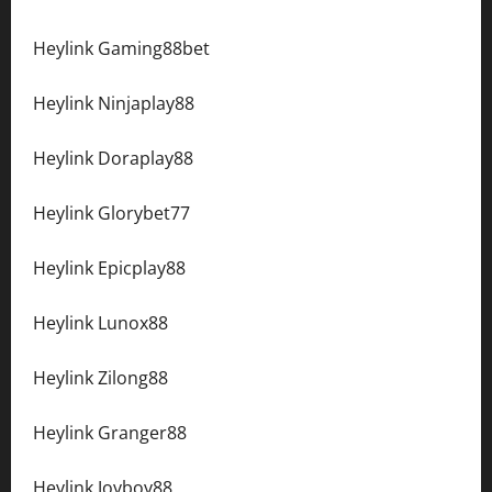
Heylink Gaming88bet
Heylink Ninjaplay88
Heylink Doraplay88
Heylink Glorybet77
Heylink Epicplay88
Heylink Lunox88
Heylink Zilong88
Heylink Granger88
Heylink Joyboy88