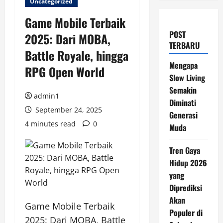
Uncategorized
Game Mobile Terbaik
POST
2025: Dari MOBA,
TERBARU
Battle Royale, hingga
Mengapa
RPG Open World
Slow Living
Semakin
admin1
Diminati
September 24, 2025
Generasi
4 minutes read
0
Muda
Tren Gaya
Hidup 2026
yang
Diprediksi
Akan
Game Mobile Terbaik
Populer di
2025: Dari MOBA, Battle