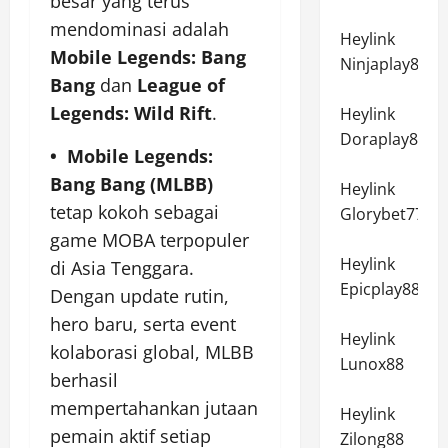
besar yang terus
mendominasi adalah
Heylink
Mobile Legends: Bang
Ninjaplay88
Bang
dan
League of
Legends: Wild Rift
.
Heylink
Doraplay88
• Mobile Legends:
Bang Bang (MLBB)
Heylink
tetap kokoh sebagai
Glorybet77
game MOBA terpopuler
Heylink
di Asia Tenggara.
Epicplay88
Dengan update rutin,
hero baru, serta event
Heylink
kolaborasi global, MLBB
Lunox88
berhasil
mempertahankan jutaan
Heylink
pemain aktif setiap
Zilong88