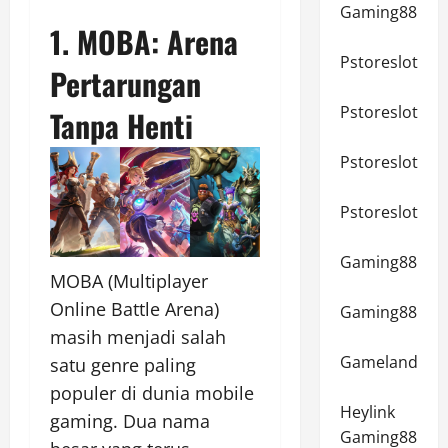
Gaming88bet
1. MOBA: Arena
Pstoreslot
Pertarungan
Pstoreslot
Tanpa Henti
Pstoreslot
Pstoreslot
Gaming88bet
MOBA (Multiplayer
Online Battle Arena)
Gaming88bet
masih menjadi salah
Gameland88
satu genre paling
populer di dunia mobile
Heylink
gaming. Dua nama
Gaming88bet