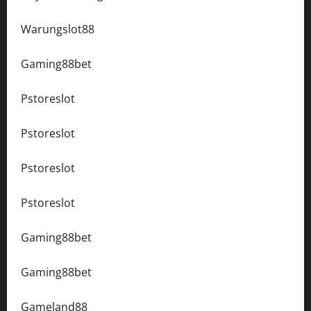
Warungslot88
Gaming88bet
Pstoreslot
Pstoreslot
Pstoreslot
Pstoreslot
Gaming88bet
Gaming88bet
Gameland88