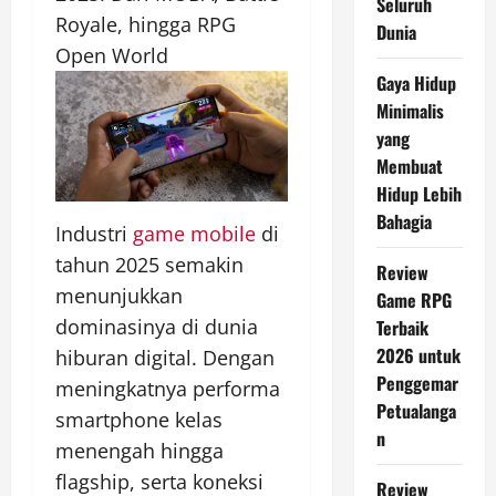
Seluruh
Royale, hingga RPG
Dunia
Open World
Gaya Hidup
Minimalis
yang
Membuat
Hidup Lebih
Bahagia
Industri
game mobile
di
tahun 2025 semakin
Review
menunjukkan
Game RPG
dominasinya di dunia
Terbaik
2026 untuk
hiburan digital. Dengan
Penggemar
meningkatnya performa
Petualanga
smartphone kelas
n
menengah hingga
flagship, serta koneksi
Review