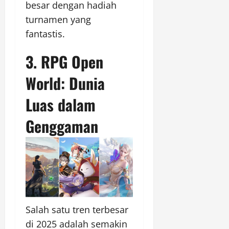
besar dengan hadiah
turnamen yang
fantastis.
3. RPG Open
World: Dunia
Luas dalam
Genggaman
Salah satu tren terbesar
di 2025 adalah semakin