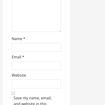
n
Name
*
Email
*
Website
Save my name, email,
and website in this