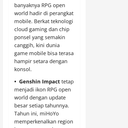
banyaknya RPG open
world hadir di perangkat
mobile. Berkat teknologi
cloud gaming dan chip
ponsel yang semakin
canggih, kini dunia
game mobile bisa terasa
hampir setara dengan
konsol.
• Genshin Impact
tetap
menjadi ikon RPG open
world dengan update
besar setiap tahunnya.
Tahun ini, miHoYo
memperkenalkan region