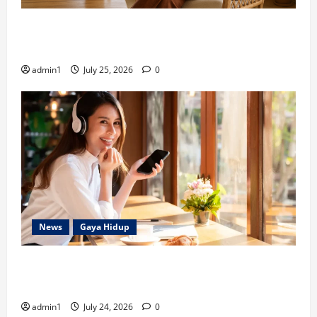
Mengapa Slow Living Semakin Diminati Generasi
Muda
admin1
July 25, 2026
0
News
Gaya Hidup
Tren Gaya Hidup 2026 yang Diprediksi Akan
Populer di Seluruh Dunia
admin1
July 24, 2026
0