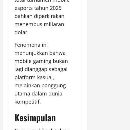
esports tahun 2025
bahkan diperkirakan
menembus miliaran
dolar.
Fenomena ini
menunjukkan bahwa
mobile gaming bukan
lagi dianggap sebagai
platform kasual,
melainkan panggung
utama dalam dunia
kompetitif.
Kesimpulan