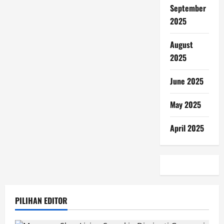
September
2025
August
2025
June 2025
May 2025
April 2025
PILIHAN EDITOR