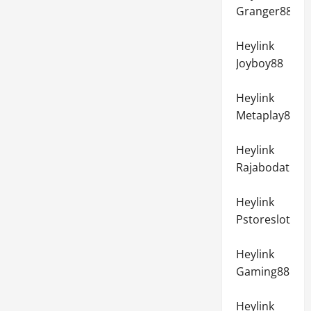
Granger88
Heylink
Joyboy88
Heylink
Metaplay88
Heylink
Rajabodat138
Heylink
Pstoreslot
Heylink
Gaming88bet
Heylink