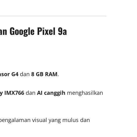
n Google Pixel 9a
nsor G4
dan
8 GB RAM
.
y IMX766
dan
AI canggih
menghasilkan
engalaman visual yang mulus dan