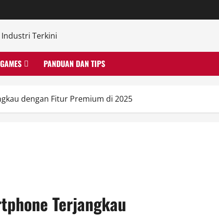
GAMES
PANDUAN DAN TIPS
ngkau dengan Fitur Premium di 2025
rtphone Terjangkau