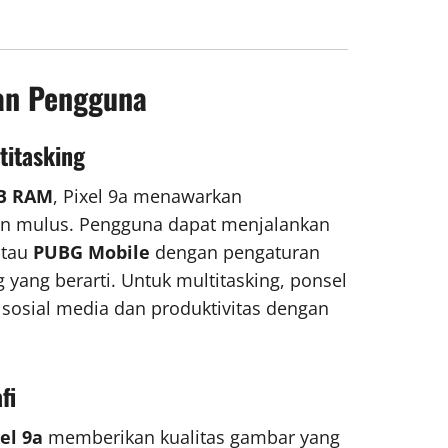
an Pengguna
titasking
B RAM
, Pixel 9a menawarkan
an mulus. Pengguna dapat menjalankan
tau
PUBG Mobile
dengan pengaturan
yang berarti. Untuk multitasking, ponsel
i sosial media dan produktivitas dengan
fi
el 9a
memberikan kualitas gambar yang