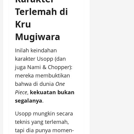
Terlemah di
Kru
Mugiwara
Inilah keindahan
karakter Usopp (dan
juga Nami & Chopper):
mereka membuktikan
bahwa di dunia
One
Piece
,
kekuatan bukan
segalanya
.
Usopp mungkin secara
teknis yang terlemah,
tapi dia punya momen-