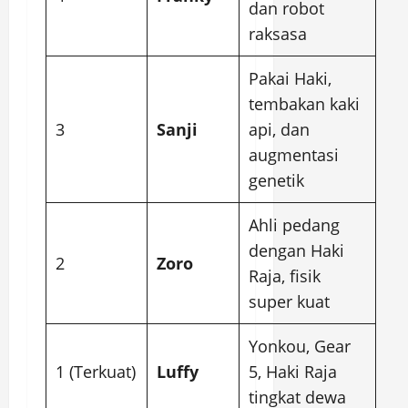
dan robot
raksasa
Pakai Haki,
tembakan kaki
3
Sanji
api, dan
augmentasi
genetik
Ahli pedang
dengan Haki
2
Zoro
Raja, fisik
super kuat
Yonkou, Gear
1 (Terkuat)
Luffy
5, Haki Raja
tingkat dewa