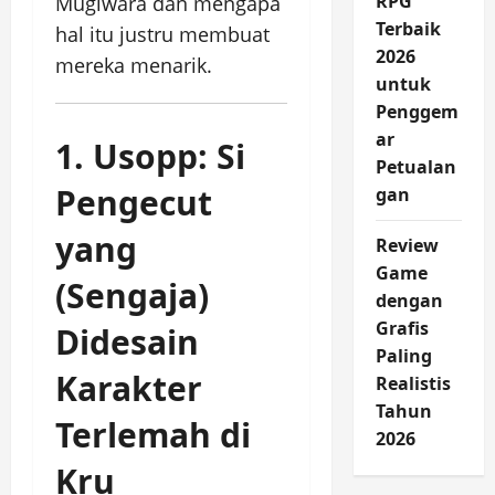
RPG
Mugiwara dan mengapa
Terbaik
hal itu justru membuat
2026
mereka menarik.
untuk
Penggem
ar
1. Usopp: Si
Petualan
Pengecut
gan
yang
Review
Game
(Sengaja)
dengan
Grafis
Didesain
Paling
Karakter
Realistis
Tahun
Terlemah di
2026
Kru