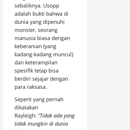
sebaliknya. Usopp
adalah bukti bahwa di
dunia yang dipenuhi
monster, seorang
manusia biasa dengan
keberanian (yang
kadang-kadang muncul)
dan keterampilan
spesifik tetap bisa
berdiri sejajar dengan
para raksasa.
Seperti yang pernah
dikatakan
Rayleigh:
“Tidak ada yang
tidak mungkin di dunia