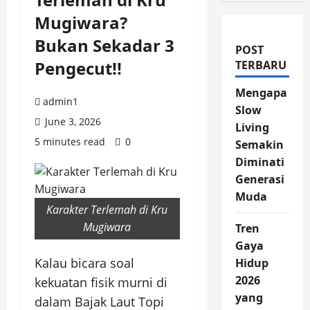
Mugiwara?
Bukan Sekadar 3
POST
Pengecut!!
TERBARU
Mengapa
admin1
Slow
June 3, 2026
Living
5 minutes read
0
Semakin
Diminati
Generasi
Muda
Karakter Terlemah di Kru
Mugiwara
Tren
Gaya
Kalau bicara soal
Hidup
2026
kekuatan fisik murni di
yang
dalam Bajak Laut Topi