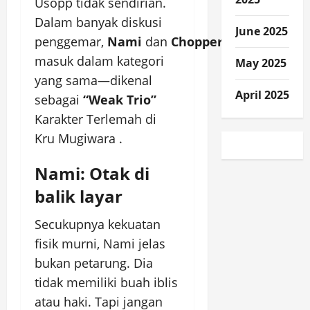
Usopp tidak sendirian.
Dalam banyak diskusi
June 2025
penggemar,
Nami
dan
Chopper
sering
masuk dalam kategori
May 2025
yang sama—dikenal
April 2025
sebagai
“Weak Trio”
Karakter Terlemah di
Kru Mugiwara
.
Nami: Otak di
balik layar
Secukupnya kekuatan
fisik murni, Nami jelas
bukan petarung. Dia
tidak memiliki buah iblis
atau haki. Tapi jangan