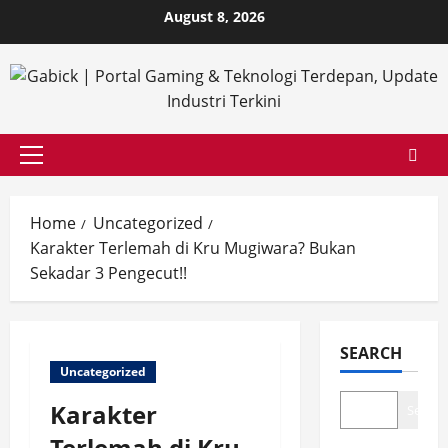
Skip
August 8, 2026
to
content
Primary
Menu
Home
Uncategorized
Karakter Terlemah di Kru Mugiwara? Bukan
Sekadar 3 Pengecut!!
SEARCH
Uncategorized
Karakter
Search
Terlemah di Kru