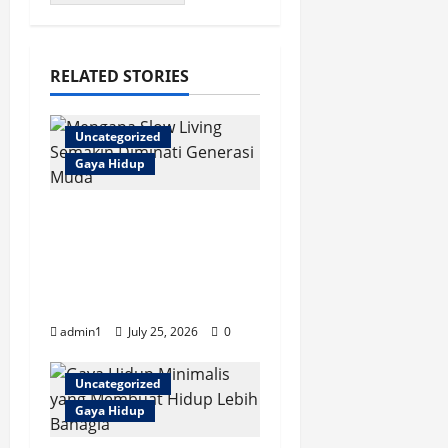
RELATED STORIES
Uncategorized
Gaya Hidup
Mengapa Slow
Living Semakin
Diminati Generasi
Muda
admin1
July 25, 2026
0
Uncategorized
Gaya Hidup