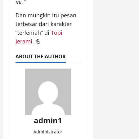
ini.”
Dan mungkin itu pesan
terbesar dari karakter
“terlemah” di
Topi
Jerami
. 💪
ABOUT THE AUTHOR
admin1
Administrator