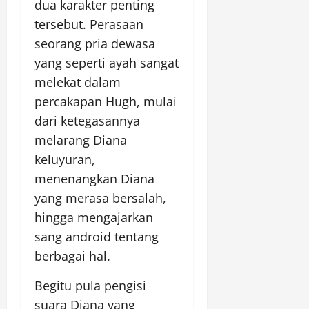
dua karakter penting
tersebut. Perasaan
seorang pria dewasa
yang seperti ayah sangat
melekat dalam
percakapan Hugh, mulai
dari ketegasannya
melarang Diana
keluyuran,
menenangkan Diana
yang merasa bersalah,
hingga mengajarkan
sang android tentang
berbagai hal.
Begitu pula pengisi
suara Diana yang