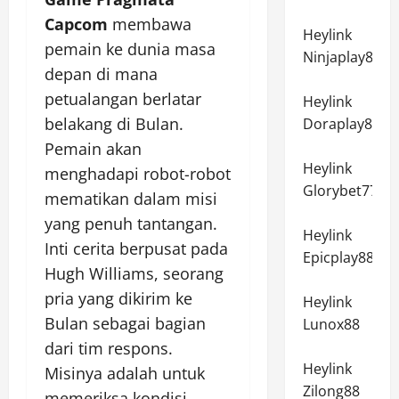
Capcom
membawa
Heylink
pemain ke dunia masa
Ninjaplay88
depan di mana
petualangan berlatar
Heylink
belakang di Bulan.
Doraplay88
Pemain akan
Heylink
menghadapi robot-robot
Glorybet77
mematikan dalam misi
yang penuh tantangan.
Heylink
Inti cerita berpusat pada
Epicplay88
Hugh Williams, seorang
pria yang dikirim ke
Heylink
Bulan sebagai bagian
Lunox88
dari tim respons.
Heylink
Misinya adalah untuk
Zilong88
memeriksa kondisi