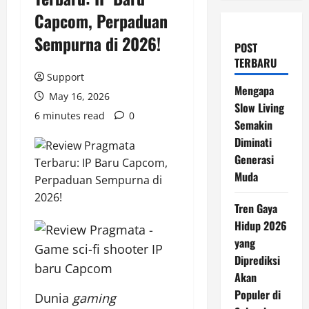
Capcom, Perpaduan
Sempurna di 2026!
POST
TERBARU
Support
Mengapa
May 16, 2026
Slow Living
6 minutes read
0
Semakin
Diminati
Generasi
Muda
Tren Gaya
Hidup 2026
yang
Diprediksi
Akan
Populer di
Dunia
gaming