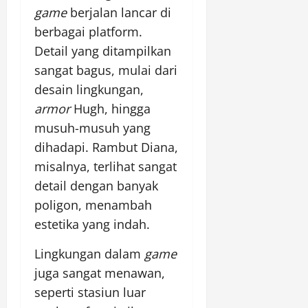
game
berjalan lancar di
berbagai platform.
Detail yang ditampilkan
sangat bagus, mulai dari
desain lingkungan,
armor
Hugh, hingga
musuh-musuh yang
dihadapi. Rambut Diana,
misalnya, terlihat sangat
detail dengan banyak
poligon, menambah
estetika yang indah.
Lingkungan dalam
game
juga sangat menawan,
seperti stasiun luar