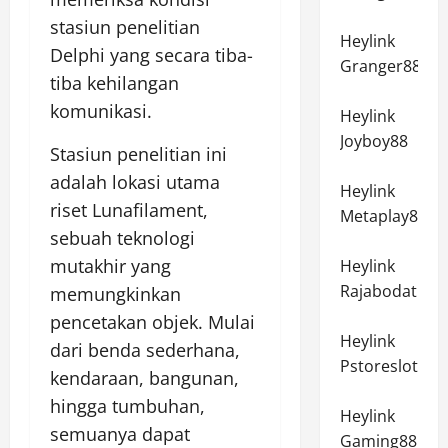
stasiun penelitian
Heylink
Delphi yang secara tiba-
Granger88
tiba kehilangan
komunikasi.
Heylink
Joyboy88
Stasiun penelitian ini
adalah lokasi utama
Heylink
riset Lunafilament,
Metaplay88
sebuah teknologi
mutakhir yang
Heylink
Rajabodat138
memungkinkan
pencetakan objek. Mulai
Heylink
dari benda sederhana,
Pstoreslot
kendaraan, bangunan,
hingga tumbuhan,
Heylink
semuanya dapat
Gaming88bet