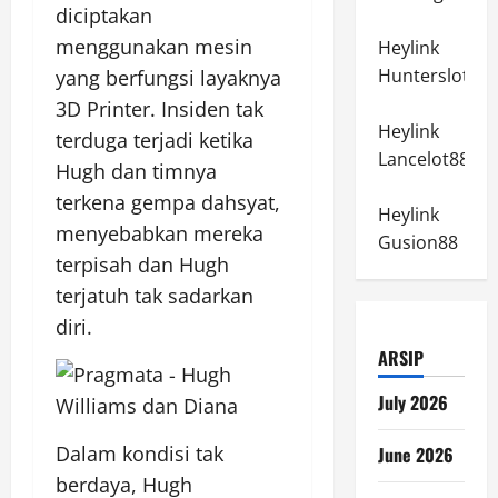
diciptakan
menggunakan mesin
Heylink
Hunterslot
yang berfungsi layaknya
3D Printer. Insiden tak
Heylink
terduga terjadi ketika
Lancelot88
Hugh dan timnya
terkena gempa dahsyat,
Heylink
menyebabkan mereka
Gusion88
terpisah dan Hugh
terjatuh tak sadarkan
diri.
ARSIP
July 2026
Dalam kondisi tak
June 2026
berdaya, Hugh