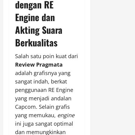
dengan RE
Engine dan
Akting Suara
Berkualitas
Salah satu poin kuat dari
Review Pragmata
adalah grafisnya yang
sangat indah, berkat
penggunaan RE Engine
yang menjadi andalan
Capcom. Selain grafis
yang memukau,
engine
ini juga sangat optimal
dan memungkinkan