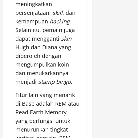
meningkatkan
persenjataan,
skill
, dan
kemampuan
hacking
.
Selain itu, pemain juga
dapat mengganti
skin
Hugh dan Diana yang
diperoleh dengan
mengumpulkan koin
dan menukarkannya
menjadi
stamp bingo
.
Fitur lain yang menarik
di Base adalah REM atau
Read Earth Memory,
yang berfungsi untuk
menurunkan tingkat