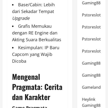
Gaming88bet
Base/Cabin: Lebih
dari Sekadar Tempat
Pstoreslot
Upgrade
Grafis Memukau
Pstoreslot
dengan RE Engine dan
Pstoreslot
Akting Suara Berkualitas
Kesimpulan: IP Baru
Pstoreslot
Capcom yang Wajib
Dicoba
Gaming88bet
Mengenal
Gaming88bet
Pragmata: Cerita
Gameland88
dan Karakter
Heylink
Gaming88bet
Game Pragmata