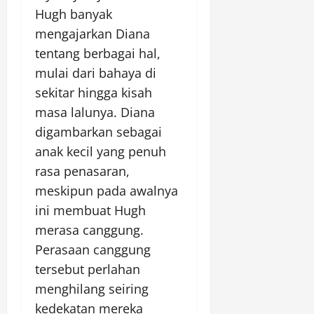
Hugh banyak
mengajarkan Diana
tentang berbagai hal,
mulai dari bahaya di
sekitar hingga kisah
masa lalunya. Diana
digambarkan sebagai
anak kecil yang penuh
rasa penasaran,
meskipun pada awalnya
ini membuat Hugh
merasa canggung.
Perasaan canggung
tersebut perlahan
menghilang seiring
kedekatan mereka