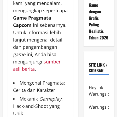
kami yang mendalam,
Game
mengungkap seperti apa
dengan
Game Pragmata
Grafis
Paling
Capcom
ini sebenarnya.
Realistis
Untuk informasi lebih
Tahun 2026
lanjut mengenai detail
dan pengembangan
game
ini, Anda bisa
mengunjungi
sumber
SITE LINK /
asli berita
.
SIDEBAR
Mengenal Pragmata:
Heylink
Cerita dan Karakter
Warungslot88
Mekanik
Gameplay
:
Hack-and-Shoot yang
Warungslot88
Unik