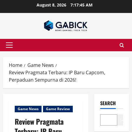
Skip
August 8, 2026
7:17:46 AM
to
content
Primary
Menu
Home
Game News
Review Pragmata Terbaru: IP Baru Capcom,
Perpaduan Sempurna di 2026!
SEARCH
Game News
Game Review
Review Pragmata
Search
Terbaru: IP Baru