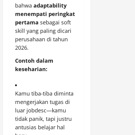
bahwa
adaptability
menempati peringkat
pertama
sebagai soft
skill yang paling dicari
perusahaan di tahun
2026
.
Contoh dalam
keseharian:
Kamu tiba-tiba diminta
mengerjakan tugas di
luar jobdesc—kamu
tidak panik, tapi justru
antusias belajar hal