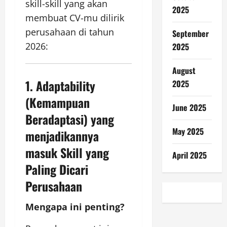
skill-skill yang akan
2025
membuat CV-mu dilirik
perusahaan di tahun
September
2026:
2025
August
1. Adaptability
2025
(Kemampuan
June 2025
Beradaptasi) yang
May 2025
menjadikannya
masuk Skill yang
April 2025
Paling Dicari
Perusahaan
Mengapa ini penting?