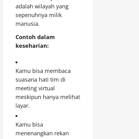
adalah wilayah yang
sepenuhnya milik
manusia.
Contoh dalam
keseharian:
Kamu bisa membaca
suasana hati tim di
meeting virtual
meskipun hanya melihat
layar.
Kamu bisa
menenangkan rekan