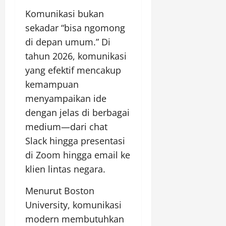
Komunikasi bukan
sekadar “bisa ngomong
di depan umum.” Di
tahun 2026, komunikasi
yang efektif mencakup
kemampuan
menyampaikan ide
dengan jelas di berbagai
medium—dari chat
Slack hingga presentasi
di Zoom hingga email ke
klien lintas negara.
Menurut Boston
University, komunikasi
modern membutuhkan