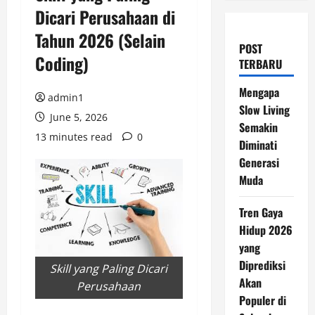
Dicari Perusahaan di
Tahun 2026 (Selain
POST
Coding)
TERBARU
Mengapa
admin1
Slow Living
June 5, 2026
Semakin
13 minutes read
0
Diminati
Generasi
Muda
Tren Gaya
Hidup 2026
yang
Diprediksi
Skill yang Paling Dicari
Akan
Perusahaan
Populer di