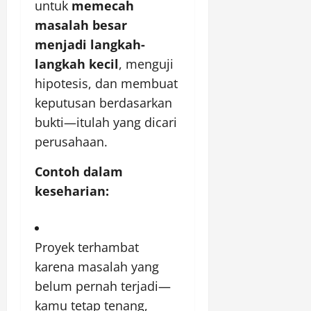
untuk
memecah
masalah besar
menjadi langkah-
langkah kecil
, menguji
hipotesis, dan membuat
keputusan berdasarkan
bukti—itulah yang dicari
perusahaan.
Contoh dalam
keseharian:
Proyek terhambat
karena masalah yang
belum pernah terjadi—
kamu tetap tenang,