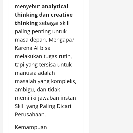
menyebut
analytical
thinking dan creative
thinking
sebagai skill
paling penting untuk
masa depan
. Mengapa?
Karena AI bisa
melakukan tugas rutin,
tapi yang tersisa untuk
manusia adalah
masalah yang kompleks,
ambigu, dan tidak
memiliki jawaban instan
Skill yang Paling Dicari
Perusahaan.
Kemampuan