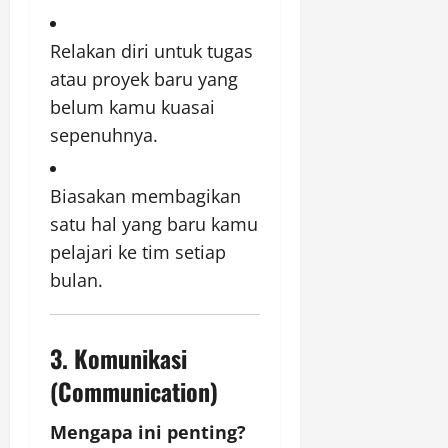
Relakan diri untuk tugas
atau proyek baru yang
belum kamu kuasai
sepenuhnya.
Biasakan membagikan
satu hal yang baru kamu
pelajari ke tim setiap
bulan.
3. Komunikasi
(Communication)
Mengapa ini penting?