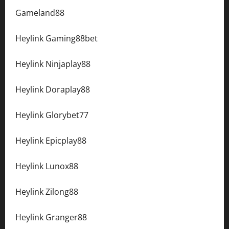
Gameland88
Heylink Gaming88bet
Heylink Ninjaplay88
Heylink Doraplay88
Heylink Glorybet77
Heylink Epicplay88
Heylink Lunox88
Heylink Zilong88
Heylink Granger88