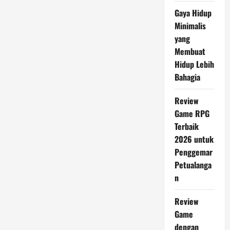
Gaya Hidup
Minimalis
yang
Membuat
Hidup Lebih
Bahagia
Review
Game RPG
Terbaik
2026 untuk
Penggemar
Petualanga
n
Review
Game
dengan