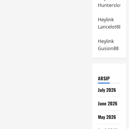
Hunterslot
Heylink
Lancelot88
Heylink
Gusion88
ARSIP
July 2026
June 2026
May 2026