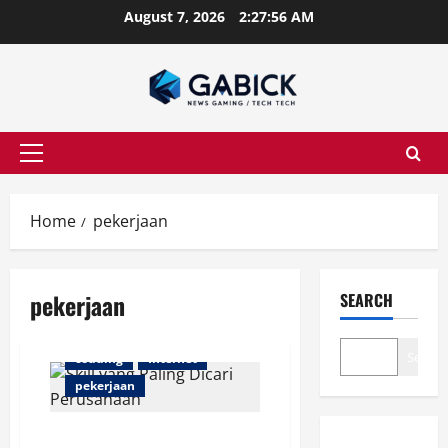
Skip
August 7, 2026
2:27:57 AM
to
content
Primary
Menu
Home
pekerjaan
pekerjaan
SEARCH
Entertainment
Search
codding
Internet
pekerjaan
Skill yang Paling Dicari