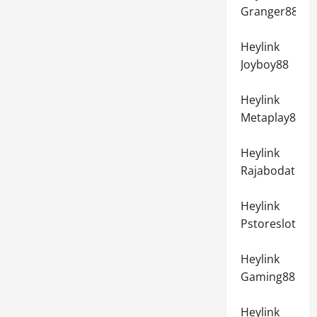
Granger88
Heylink
Joyboy88
Heylink
Metaplay88
Heylink
Rajabodat138
Heylink
Pstoreslot
Heylink
Gaming88bet
Heylink