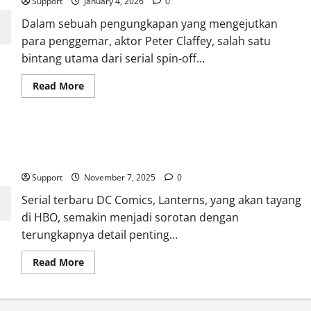
Support
January 4, 2026
0
Dalam sebuah pengungkapan yang mengejutkan
para penggemar, aktor Peter Claffey, salah satu
bintang utama dari serial spin-off...
Read
Read More
more
about
Terungkap!
George
R.R.
Lanterns HBO Series
: Dinamika
Hal Jordan John Stewart
yang
Martin
Ungkap
Wajib Tahu
Cerita
<em>A
Support
November 7, 2025
0
Song
of
Serial terbaru DC Comics, Lanterns, yang akan tayang
Ice
and
di HBO, semakin menjadi sorotan dengan
Fire</em>
Favoritnya
terungkapnya detail penting...
Read
Read More
more
about
<strong>Lanterns
HBO
Series</strong>: