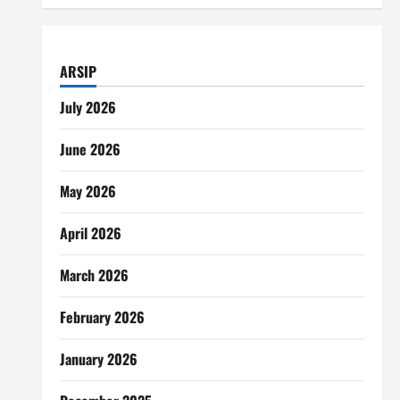
ARSIP
July 2026
June 2026
May 2026
April 2026
March 2026
February 2026
January 2026