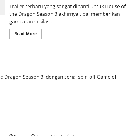
Trailer terbaru yang sangat dinanti untuk House of
the Dragon Season 3 akhirnya tiba, memberikan
gambaran sekilas...
Read
Read More
more
about
House
of
the
s Dikonfirmasi HBO
Dragon
Season
3:
Trailer
Terbaru
 Dragon Season 3, dengan serial spin-off Game of
Ungkap
Banyak
Kematian
Penting!
Terungkap! George R.R. Martin Ungkap Cerita
A Song of Ice
and Fire
Favoritnya