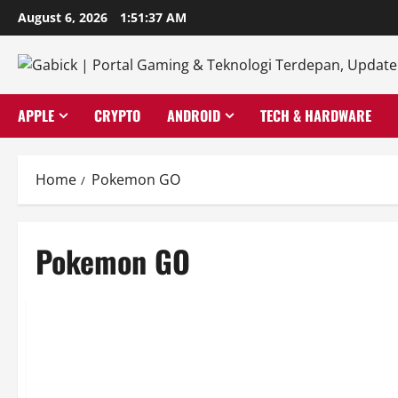
Skip
August 6, 2026
1:51:38 AM
to
content
APPLE
CRYPTO
ANDROID
TECH & HARDWARE
Home
Pokemon GO
Pokemon GO