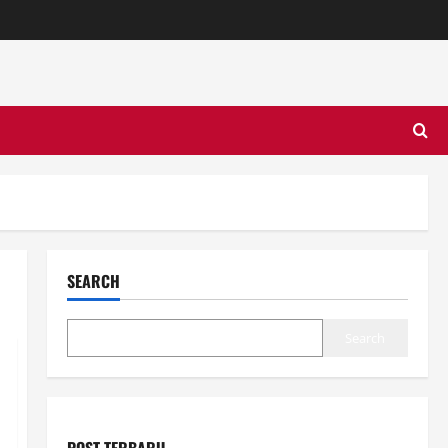
SEARCH
Search