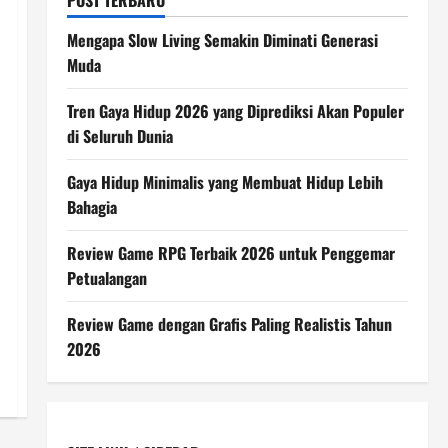
POST TERBARU
Mengapa Slow Living Semakin Diminati Generasi
Muda
Tren Gaya Hidup 2026 yang Diprediksi Akan Populer
di Seluruh Dunia
Gaya Hidup Minimalis yang Membuat Hidup Lebih
Bahagia
Review Game RPG Terbaik 2026 untuk Penggemar
Petualangan
Review Game dengan Grafis Paling Realistis Tahun
2026