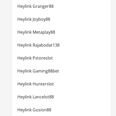
Heylink Granger88
Heylink Joyboy88
Heylink Metaplay88
Heylink Rajabodat138
Heylink Pstoreslot
Heylink Gaming88bet
Heylink Hunterslot
Heylink Lancelot88
Heylink Gusion88