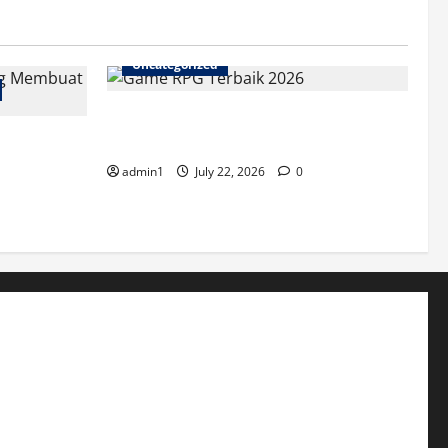
Uncategorized
Review Game RPG Terbaik 2026 untuk
Membuat
Penggemar Petualangan
admin1
July 22, 2026
0