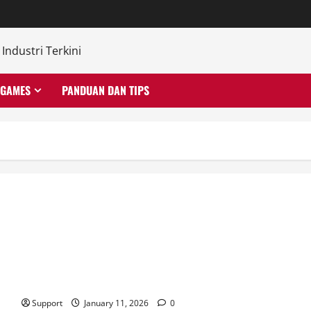
GAMES
PANDUAN DAN TIPS
Pokemon GO Shiny: Waktu Terbatas Tangkap 6+ Shiny Langka
di Community Day
Support
January 11, 2026
0