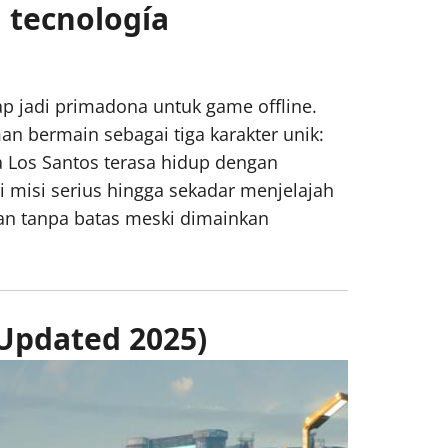
ap jadi primadona untuk game offline.
 bermain sebagai tiga karakter unik:
ia Los Santos terasa hidup dengan
ri misi serius hingga sekadar menjelajah
ran tanpa batas meski dimainkan
Updated 2025)