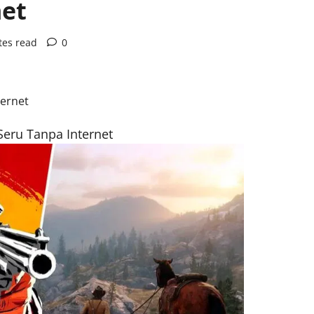
net
tes read
0
Seru Tanpa Internet