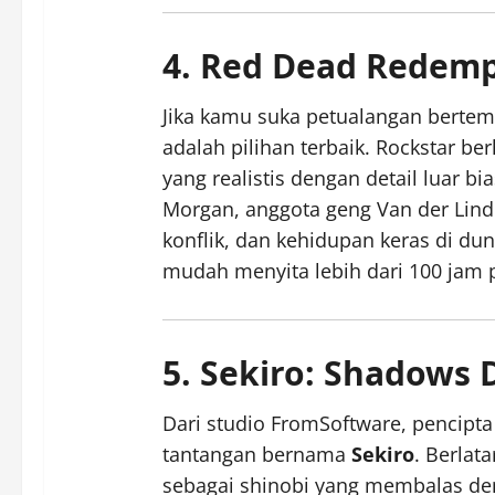
4.
Red Dead Redemp
Jika kamu suka petualangan bertem
adalah pilihan terbaik. Rockstar b
yang realistis dengan detail luar b
Morgan, anggota geng Van der Lind
konflik, dan kehidupan keras di duni
mudah menyita lebih dari 100 jam 
5.
Sekiro: Shadows 
Dari studio FromSoftware, pencipta
tantangan bernama
Sekiro
. Berlat
sebagai shinobi yang membalas d