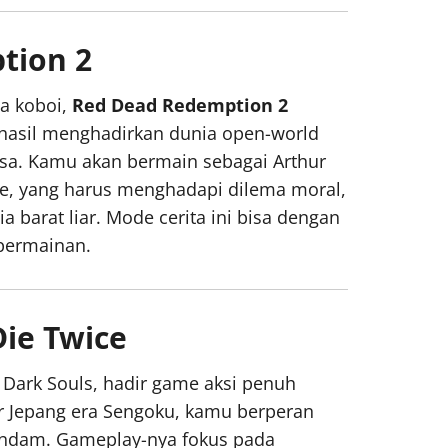
tion 2
a koboi,
Red Dead Redemption 2
erhasil menghadirkan dunia open-world
iasa. Kamu akan bermain sebagai Arthur
e, yang harus menghadapi dilema moral,
a barat liar. Mode cerita ini bisa dengan
permainan.
Die Twice
 Dark Souls, hadir game aksi penuh
ar Jepang era Sengoku, kamu berperan
endam. Gameplay-nya fokus pada