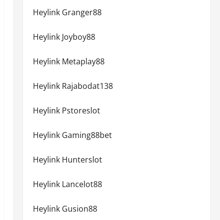
Heylink Granger88
Heylink Joyboy88
Heylink Metaplay88
Heylink Rajabodat138
Heylink Pstoreslot
Heylink Gaming88bet
Heylink Hunterslot
Heylink Lancelot88
Heylink Gusion88