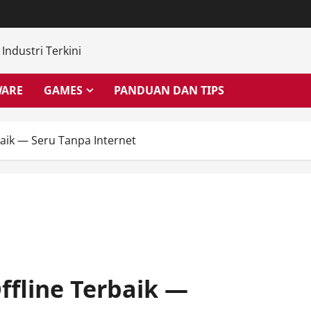
WARE
GAMES
PANDUAN DAN TIPS
aik — Seru Tanpa Internet
ffline Terbaik —