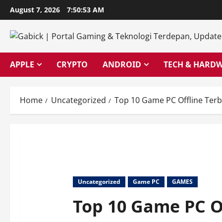
Skip
August 7, 2026
7:50:54 AM
to
content
APPLE
CRYPTO
ANDROID
TECH & HARD
Home
Uncategorized
Top 10 Game PC Offline Terb
Uncategorized
Game PC
GAMES
Top 10 Game PC O