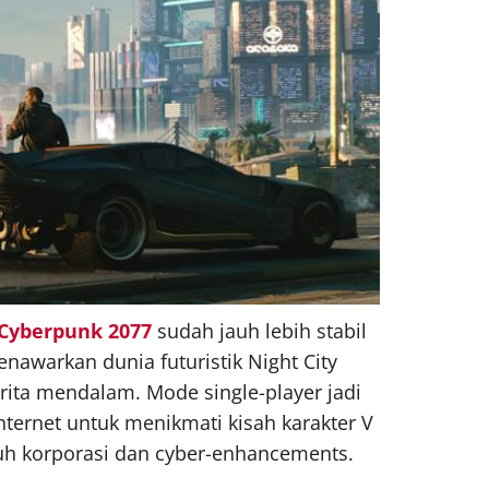
Cyberpunk 2077
sudah jauh lebih stabil
nawarkan dunia futuristik Night City
rita mendalam. Mode single-player jadi
nternet untuk menikmati kisah karakter V
uh korporasi dan cyber-enhancements.