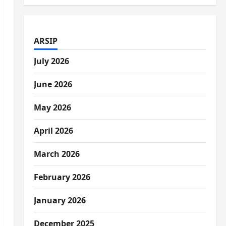
ARSIP
July 2026
June 2026
May 2026
April 2026
March 2026
February 2026
January 2026
December 2025