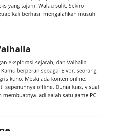
eks yang tajam. Walau sulit, Sekiro
tiap kali berhasil mengalahkan musuh
Valhalla
an eksplorasi sejarah, dan Valhalla
. Kamu berperan sebagai Eivor, seorang
ggris kuno. Meski ada konten online,
i sepenuhnya offline. Dunia luas, visual
 membuatnya jadi salah satu game PC
age