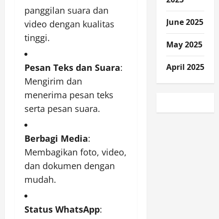
panggilan suara dan
June 2025
video dengan kualitas
tinggi.
May 2025
Pesan Teks dan Suara
:
April 2025
Mengirim dan
menerima pesan teks
serta pesan suara.
Berbagi Media
:
Membagikan foto, video,
dan dokumen dengan
mudah.
Status WhatsApp
: