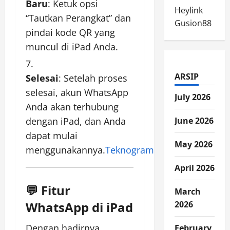
Baru
:
Ketuk opsi
Heylink
“Tautkan Perangkat” dan
Gusion88
pindai kode QR yang
muncul di iPad Anda.
ARSIP
Selesai
:
Setelah proses
selesai, akun WhatsApp
July 2026
Anda akan terhubung
dengan iPad, dan Anda
June 2026
dapat mulai
May 2026
menggunakannya.
Teknogram
April 2026
💬 Fitur
March
WhatsApp di iPad
2026
Dengan hadirnya
February