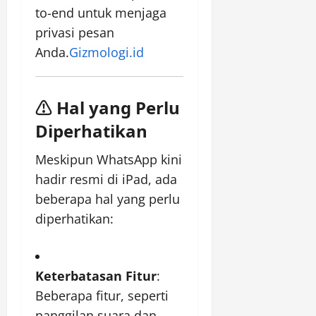
to-end untuk menjaga
privasi pesan
Anda.
Gizmologi.id
⚠️ Hal yang Perlu
Diperhatikan
Meskipun WhatsApp kini
hadir resmi di iPad, ada
beberapa hal yang perlu
diperhatikan:
Keterbatasan Fitur
:
Beberapa fitur, seperti
panggilan suara dan