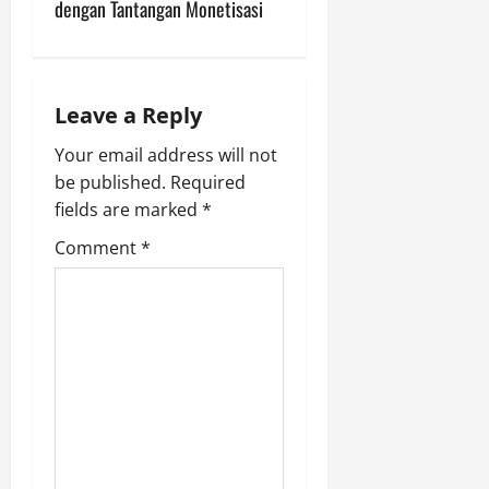
n
dengan Tantangan Monetisasi
a
v
Leave a Reply
i
Your email address will not
be published.
Required
g
fields are marked
*
a
Comment
*
t
i
o
n