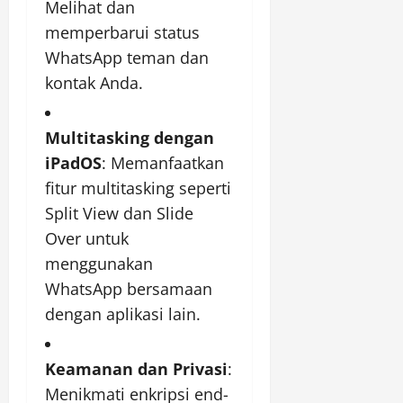
Melihat dan
memperbarui status
WhatsApp teman dan
kontak Anda.
Multitasking dengan
iPadOS
:
Memanfaatkan
fitur multitasking seperti
Split View dan Slide
Over untuk
menggunakan
WhatsApp bersamaan
dengan aplikasi lain.
Keamanan dan Privasi
:
Menikmati enkripsi end-