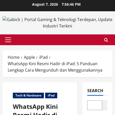
Skip
August 7, 2026
7:56:47 PM
to
content
Primary
Menu
Home
Apple
iPad
WhatsApp Kini Resmi Hadir di iPad: 5 Panduan
Lengkap Cara Mengunduh dan Menggunakannya
SEARCH
Tech & Hardware
iPad
WhatsApp Kini
Search
Resmi Hadir di