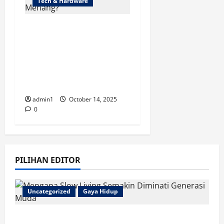
Tech & Hardware
Perbandingan GPU
2025: NVIDIA
GeForce vs AMD
Radeon — Siapa
yang Menang?
admin1
October 14, 2025
0
PILIHAN EDITOR
Uncategorized
Gaya Hidup
Mengapa Slow Living Semakin