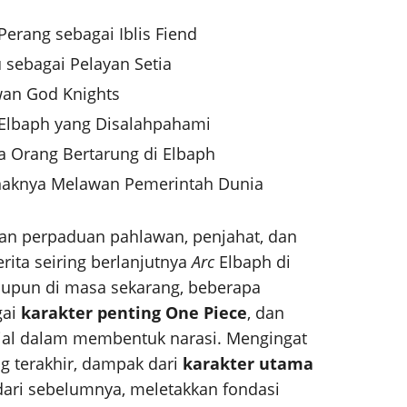
erang sebagai Iblis Fiend
sebagai Pelayan Setia
an God Knights
 Elbaph yang Disalahpahami
a Orang Bertarung di Elbaph
Anaknya Melawan Pemerintah Dunia
kan perpaduan pahlawan, penjahat, dan
rita seiring berlanjutnya
Arc
Elbaph di
maupun di masa sekarang, beberapa
gai
karakter penting One Piece
, dan
ial dalam membentuk narasi. Mengingat
 terakhir, dampak dari
karakter utama
dari sebelumnya, meletakkan fondasi