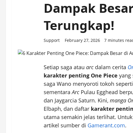
Dampak Besar 
Terungkap!
Support
February 27, 2026
7 minutes rea
Setiap saga atau
arc
dalam cerita
On
karakter penting One Piece
yang 
saga Wano menyoroti tokoh seperti
sementara
Arc
Pulau Egghead berpu
dan Jaygarcia Saturn. Kini,
manga On
Elbaph, dan daftar
karakter penti
utama semakin jelas terlihat. Untuk
artikel sumber di
Gamerant.com
.