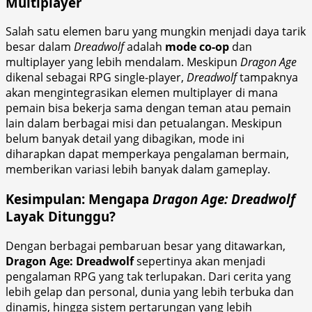
Multiplayer
Salah satu elemen baru yang mungkin menjadi daya tarik
besar dalam
Dreadwolf
adalah
mode co-op
dan
multiplayer yang lebih mendalam. Meskipun
Dragon Age
dikenal sebagai RPG single-player,
Dreadwolf
tampaknya
akan mengintegrasikan elemen multiplayer di mana
pemain bisa bekerja sama dengan teman atau pemain
lain dalam berbagai misi dan petualangan. Meskipun
belum banyak detail yang dibagikan, mode ini
diharapkan dapat memperkaya pengalaman bermain,
memberikan variasi lebih banyak dalam gameplay.
Kesimpulan: Mengapa
Dragon Age: Dreadwolf
Layak Ditunggu?
Dengan berbagai pembaruan besar yang ditawarkan,
Dragon Age: Dreadwolf
sepertinya akan menjadi
pengalaman RPG yang tak terlupakan. Dari cerita yang
lebih gelap dan personal, dunia yang lebih terbuka dan
dinamis, hingga sistem pertarungan yang lebih