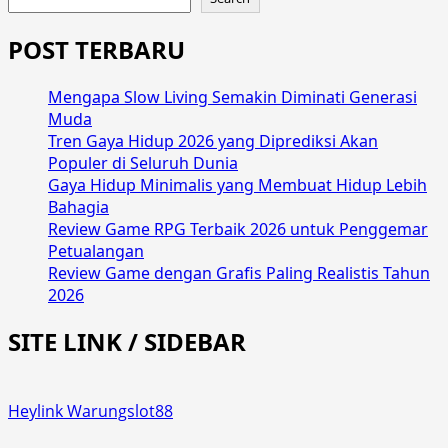
POST TERBARU
Mengapa Slow Living Semakin Diminati Generasi
Muda
Tren Gaya Hidup 2026 yang Diprediksi Akan
Populer di Seluruh Dunia
Gaya Hidup Minimalis yang Membuat Hidup Lebih
Bahagia
Review Game RPG Terbaik 2026 untuk Penggemar
Petualangan
Review Game dengan Grafis Paling Realistis Tahun
2026
SITE LINK / SIDEBAR
Heylink Warungslot88