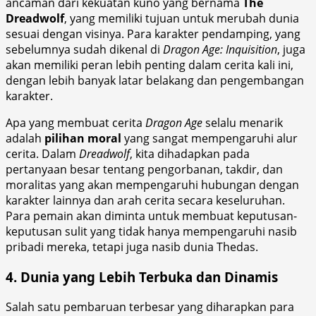
ancaman dari kekuatan kuno yang bernama
The
Dreadwolf
, yang memiliki tujuan untuk merubah dunia
sesuai dengan visinya. Para karakter pendamping, yang
sebelumnya sudah dikenal di
Dragon Age: Inquisition
, juga
akan memiliki peran lebih penting dalam cerita kali ini,
dengan lebih banyak latar belakang dan pengembangan
karakter.
Apa yang membuat cerita
Dragon Age
selalu menarik
adalah
pilihan moral
yang sangat mempengaruhi alur
cerita. Dalam
Dreadwolf
, kita dihadapkan pada
pertanyaan besar tentang pengorbanan, takdir, dan
moralitas yang akan mempengaruhi hubungan dengan
karakter lainnya dan arah cerita secara keseluruhan.
Para pemain akan diminta untuk membuat keputusan-
keputusan sulit yang tidak hanya mempengaruhi nasib
pribadi mereka, tetapi juga nasib dunia Thedas.
4. Dunia yang Lebih Terbuka dan Dinamis
Salah satu pembaruan terbesar yang diharapkan para