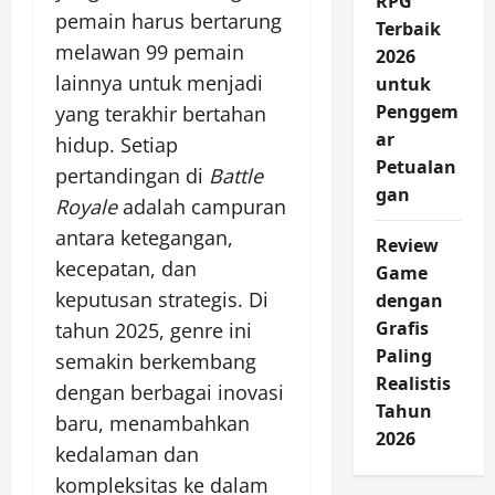
RPG
pemain harus bertarung
Terbaik
melawan 99 pemain
2026
lainnya untuk menjadi
untuk
Penggem
yang terakhir bertahan
ar
hidup. Setiap
Petualan
pertandingan di
Battle
gan
Royale
adalah campuran
antara ketegangan,
Review
kecepatan, dan
Game
keputusan strategis. Di
dengan
Grafis
tahun 2025, genre ini
Paling
semakin berkembang
Realistis
dengan berbagai inovasi
Tahun
baru, menambahkan
2026
kedalaman dan
kompleksitas ke dalam