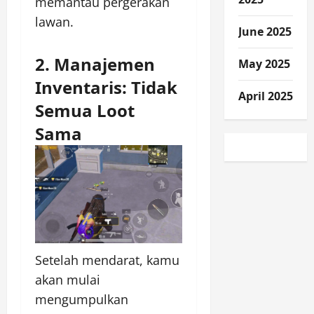
memantau pergerakan
lawan.
June 2025
2. Manajemen
May 2025
Inventaris: Tidak
April 2025
Semua Loot
Sama
Setelah mendarat, kamu
akan mulai
mengumpulkan