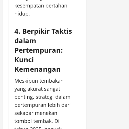
kesempatan bertahan
hidup.
4. Berpikir Taktis
dalam
Pertempuran:
Kunci
Kemenangan
Meskipun tembakan
yang akurat sangat
penting, strategi dalam
pertempuran lebih dari
sekadar menekan
tombol tembak. Di
tahun 2025, banyak