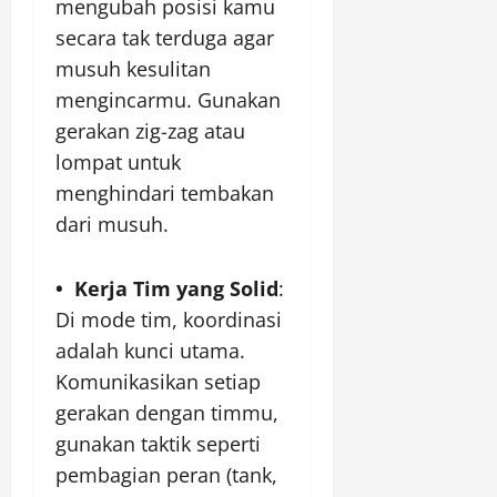
mengubah posisi kamu
secara tak terduga agar
musuh kesulitan
mengincarmu. Gunakan
gerakan zig-zag atau
lompat untuk
menghindari tembakan
dari musuh.
• Kerja Tim yang Solid
:
Di mode tim, koordinasi
adalah kunci utama.
Komunikasikan setiap
gerakan dengan timmu,
gunakan taktik seperti
pembagian peran (tank,