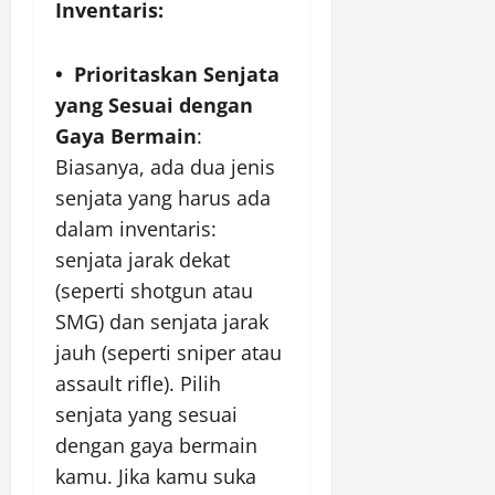
Inventaris:
• Prioritaskan Senjata
yang Sesuai dengan
Gaya Bermain
:
Biasanya, ada dua jenis
senjata yang harus ada
dalam inventaris:
senjata jarak dekat
(seperti shotgun atau
SMG) dan senjata jarak
jauh (seperti sniper atau
assault rifle). Pilih
senjata yang sesuai
dengan gaya bermain
kamu. Jika kamu suka