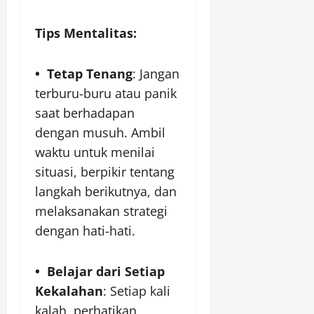
Tips Mentalitas:
• Tetap Tenang
: Jangan
terburu-buru atau panik
saat berhadapan
dengan musuh. Ambil
waktu untuk menilai
situasi, berpikir tentang
langkah berikutnya, dan
melaksanakan strategi
dengan hati-hati.
• Belajar dari Setiap
Kekalahan
: Setiap kali
kalah, perhatikan