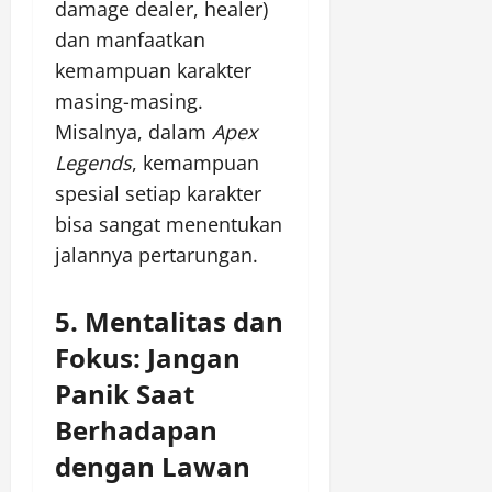
damage dealer, healer)
dan manfaatkan
kemampuan karakter
masing-masing.
Misalnya, dalam
Apex
Legends
, kemampuan
spesial setiap karakter
bisa sangat menentukan
jalannya pertarungan.
5. Mentalitas dan
Fokus: Jangan
Panik Saat
Berhadapan
dengan Lawan