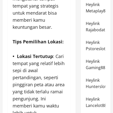
Heylink
tempat yang strategis
Metaplay88
untuk mendarat bisa
memberi kamu
Heylink
keuntungan besar.
Rajabodat138
Tips Pemilihan Lokasi:
Heylink
Pstoreslot
• Lokasi Tertutup
: Cari
Heylink
tempat yang relatif lebih
Gaming88bet
sepi di awal
pertandingan, seperti
Heylink
pinggiran peta atau area
Hunterslot
yang tidak terlalu ramai
pengunjung. Ini
Heylink
Lancelot88
memberi kamu waktu
lebih untuk