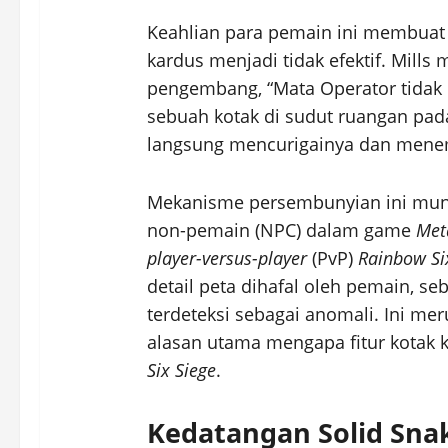
Keahlian para pemain ini membuat s
kardus menjadi tidak efektif. Mills
pengembang, “Mata Operator tidak be
sebuah kotak di sudut ruangan pad
langsung mencurigainya dan menem
Mekanisme persembunyian ini mung
non-pemain (NPC) dalam game
Met
player-versus-player
(PvP)
Rainbow Si
detail peta dihafal oleh pemain, s
terdeteksi sebagai anomali. Ini me
alasan utama mengapa fitur kotak k
Six Siege
.
Kedatangan Solid Sna