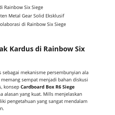
di Rainbow Six Siege
en Metal Gear Solid Eksklusif
olaborasi di Rainbow Six Siege
ak Kardus di Rainbow Six
us sebagai mekanisme persembunyian ala
memang sempat menjadi bahan diskusi
s, konsep
Cardboard Box R6 Siege
na alasan yang kuat. Mills menjelaskan
iki pengetahuan yang sangat mendalam
n.