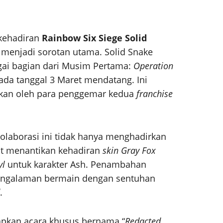
 kehadiran
Rainbow Six Siege Solid
 menjadi sorotan utama. Solid Snake
ai bagian dari Musim Pertama:
Operation
ada tanggal 3 Maret mendatang. Ini
ikan oleh para penggemar kedua
franchise
laborasi ini tidak hanya menghadirkan
at menantikan kehadiran
skin Gray Fox
yl
untuk karakter Ash. Penambahan
engalaman bermain dengan sentuhan
.
pkan acara khusus bernama “
Redacted