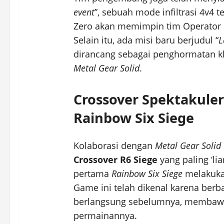
event
”, sebuah mode infiltrasi 4v4 
Zero akan memimpin tim Operator e
Selain itu, ada misi baru berjudul “
L
dirancang sebagai penghormatan k
Metal Gear Solid
.
Crossover Spektakuler:
Rainbow Six Siege
Kolaborasi dengan
Metal Gear Solid
Crossover R6 Siege
yang paling ‘lia
pertama
Rainbow Six Siege
melakuka
Game ini telah dikenal karena berb
berlangsung sebelumnya, membawa 
permainannya.