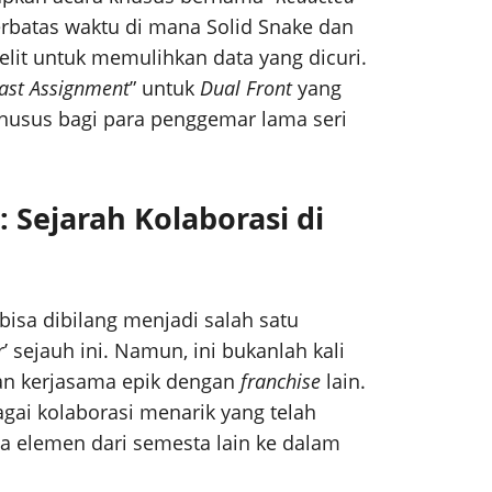
terbatas waktu di mana Solid Snake dan
lit untuk memulihkan data yang dicuri.
ast Assignment
” untuk
Dual Front
yang
husus bagi para penggemar lama seri
 Sejarah Kolaborasi di
bisa dibilang menjadi salah satu
r’ sejauh ini. Namun, ini bukanlah kali
n kerjasama epik dengan
franchise
lain.
agai kolaborasi menarik yang telah
elemen dari semesta lain ke dalam