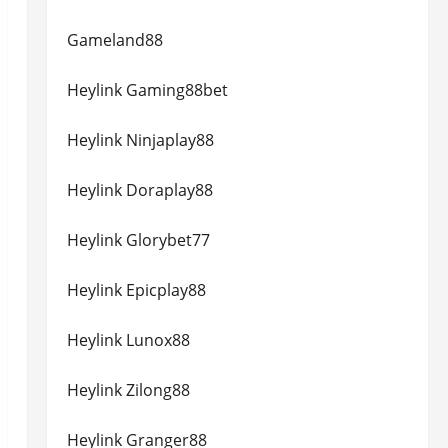
Gameland88
Heylink Gaming88bet
Heylink Ninjaplay88
Heylink Doraplay88
Heylink Glorybet77
Heylink Epicplay88
Heylink Lunox88
Heylink Zilong88
Heylink Granger88