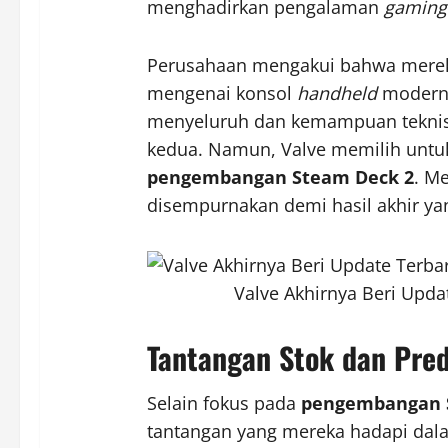
menghadirkan pengalaman
gaming
Perusahaan mengakui bahwa merek
mengenai konsol
handheld
modern 
menyeluruh dan kemampuan teknis 
kedua. Namun, Valve memilih untuk
pengembangan Steam Deck 2
. M
disempurnakan demi hasil akhir ya
Valve Akhirnya Beri Upda
Tantangan Stok dan Pred
Selain fokus pada
pengembangan 
tantangan yang mereka hadapi dal