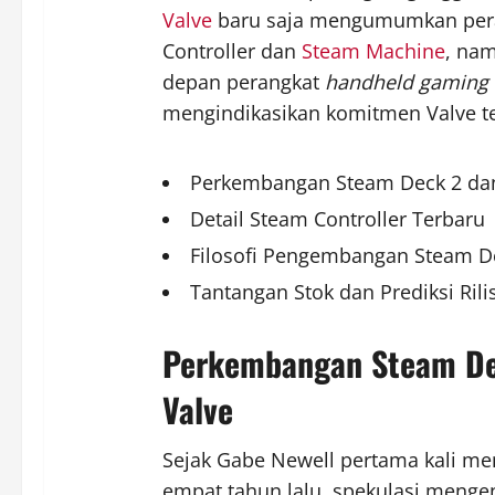
Valve
baru saja mengumumkan peran
Controller dan
Steam Machine
, na
depan perangkat
handheld gaming
mengindikasikan komitmen Valve 
Perkembangan Steam Deck 2 dan
Detail Steam Controller Terbaru
Filosofi Pengembangan Steam D
Tantangan Stok dan Prediksi Ril
Perkembangan Steam Dec
Valve
Sejak Gabe Newell pertama kali m
empat tahun lalu, spekulasi menge