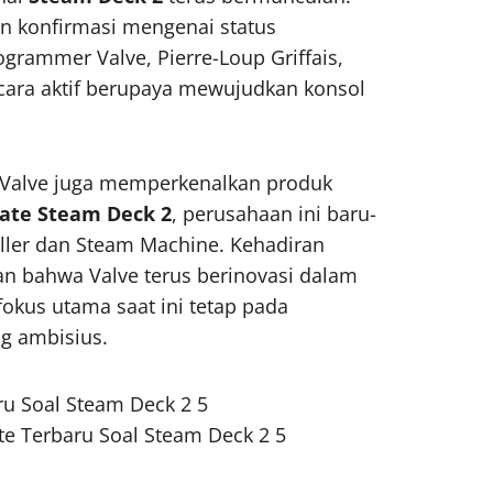
an konfirmasi mengenai status
ogrammer Valve, Pierre-Loup Griffais,
ara aktif berupaya mewujudkan konsol
 Valve juga memperkenalkan produk
ate Steam Deck 2
, perusahaan ini baru-
ller dan Steam Machine. Kehadiran
n bahwa Valve terus berinovasi dalam
kus utama saat ini tetap pada
g ambisius.
te Terbaru Soal Steam Deck 2 5