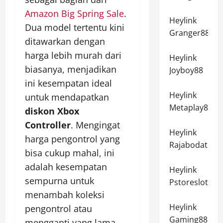
Amazon Big Spring Sale
.
Heylink
Dua model tertentu kini
Granger88
ditawarkan dengan
harga lebih murah dari
Heylink
biasanya, menjadikan
Joyboy88
ini kesempatan ideal
Heylink
untuk mendapatkan
Metaplay88
diskon Xbox
Controller
. Mengingat
Heylink
harga pengontrol yang
Rajabodat138
bisa cukup mahal, ini
adalah kesempatan
Heylink
sempurna untuk
Pstoreslot
menambah koleksi
Heylink
pengontrol atau
Gaming88bet
mengganti yang lama.