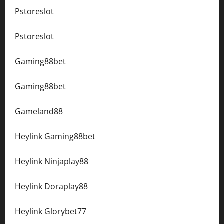
Pstoreslot
Pstoreslot
Gaming88bet
Gaming88bet
Gameland88
Heylink Gaming88bet
Heylink Ninjaplay88
Heylink Doraplay88
Heylink Glorybet77