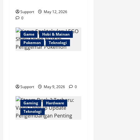
Terungkap!
Support
May 12, 2026
0
Game
Hobi & Mainan
Pokemon
Teknologi
Karya Spektakuler: LEGO
Shiny Eevee Buatan
Penggemar
Pokemon
Support
May 9, 2026
0
Gaming
Hardware
Teknologi
Steam Deck 2 Terbaru:
Valve Ungkap Update