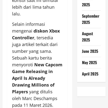
konsol saat ini dimulai
2025
lebih dari lima tahun
lalu.
September
2025
Selain informasi
mengenai
diskon Xbox
August
Controller
, tersedia
2025
juga artikel terkait dari
sumber yang sama.
June 2025
Sebuah kartu berita
May 2025
menyoroti
New Capcom
Game Releasing in
April 2025
April Is Already
Drawing Millions of
Players
yang ditulis
oleh Marc Deschamps
pada 11 Maret 2026.