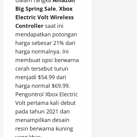
Dalam rangka
Amazon
Big Spring Sale
,
Xbox
Electric Volt Wireless
Controller
saat ini
mendapatkan potongan
harga sebesar 21% dari
harga normalnya. Ini
membuat opsi berwarna
cerah tersebut turun
menjadi $54.99 dari
harga normal $69.99.
Pengontrol Xbox Electric
Volt pertama kali debut
pada tahun 2021 dan
menampilkan desain
resin berwarna kuning