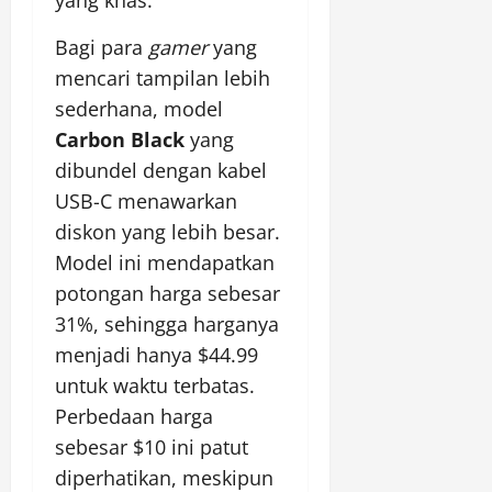
yang khas.
Bagi para
gamer
yang
mencari tampilan lebih
sederhana, model
Carbon Black
yang
dibundel dengan kabel
USB-C menawarkan
diskon yang lebih besar.
Model ini mendapatkan
potongan harga sebesar
31%, sehingga harganya
menjadi hanya $44.99
untuk waktu terbatas.
Perbedaan harga
sebesar $10 ini patut
diperhatikan, meskipun