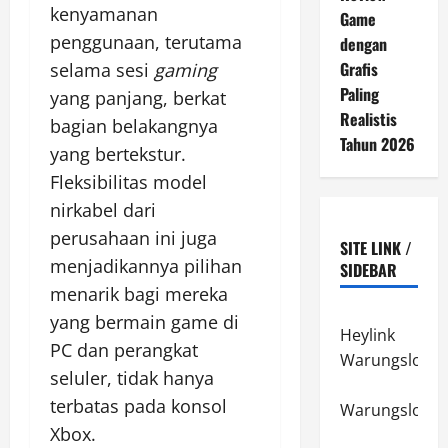
kenyamanan
Game
penggunaan, terutama
dengan
Grafis
selama sesi
gaming
Paling
yang panjang, berkat
Realistis
bagian belakangnya
Tahun 2026
yang bertekstur.
Fleksibilitas model
nirkabel dari
perusahaan ini juga
SITE LINK /
menjadikannya pilihan
SIDEBAR
menarik bagi mereka
yang bermain game di
Heylink
PC dan perangkat
Warungslot88
seluler, tidak hanya
terbatas pada konsol
Warungslot88
Xbox.