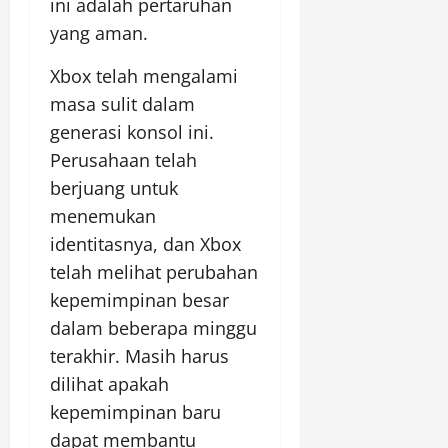
ini adalah pertaruhan
yang aman.
Xbox telah mengalami
masa sulit dalam
generasi konsol ini.
Perusahaan telah
berjuang untuk
menemukan
identitasnya, dan Xbox
telah melihat perubahan
kepemimpinan besar
dalam beberapa minggu
terakhir. Masih harus
dilihat apakah
kepemimpinan baru
dapat membantu