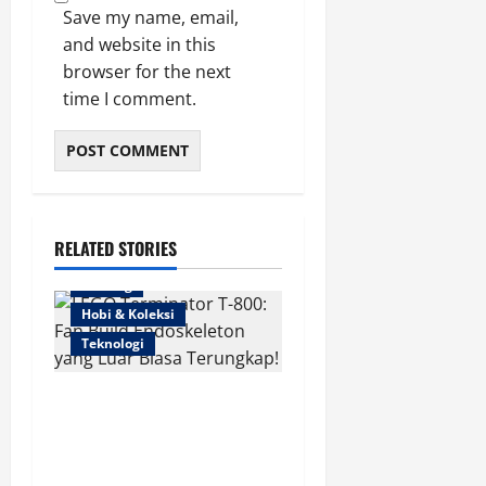
Save my name, email,
and website in this
browser for the next
time I comment.
RELATED STORIES
Gaming
Hobi & Koleksi
Teknologi
LEGO Terminator T-800:
Fan Build Endoskeleton
yang Luar Biasa