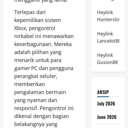
Terlepas dari
Heylink
Hunterslot
kepemilikan sistem
Xbox, pengontrol
Heylink
nirkabel ini menawarkan
Lancelot88
keserbagunaan. Mereka
adalah pilihan yang
Heylink
menarik untuk para
Gusion88
gamer
PC dan pengguna
perangkat seluler,
memberikan
pengalaman bermain
ARSIP
yang nyaman dan
July 2026
responsif. Pengontrol ini
dikenal dengan bagian
June 2026
belakangnya yang