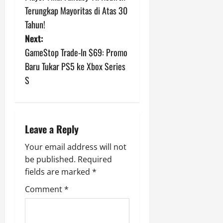
o
Terungkap Mayoritas di Atas 30
s
Tahun!
Next:
t
GameStop Trade-In $69: Promo
n
Baru Tukar PS5 ke Xbox Series
S
a
v
i
Leave a Reply
g
Your email address will not
be published.
Required
a
fields are marked
*
t
Comment
*
i