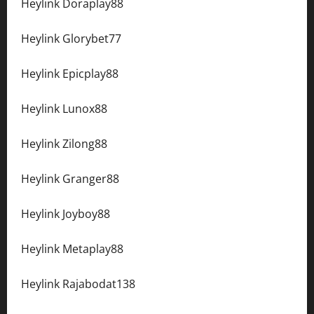
Heylink Doraplay88
Heylink Glorybet77
Heylink Epicplay88
Heylink Lunox88
Heylink Zilong88
Heylink Granger88
Heylink Joyboy88
Heylink Metaplay88
Heylink Rajabodat138