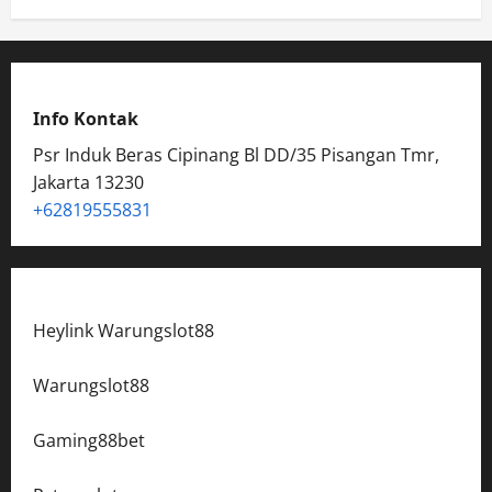
Info Kontak
Psr Induk Beras Cipinang Bl DD/35 Pisangan Tmr,
Jakarta 13230
+62819555831
Heylink Warungslot88
Warungslot88
Gaming88bet