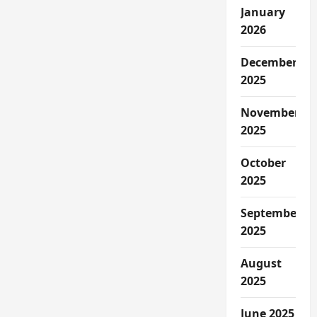
January
2026
December
2025
November
2025
October
2025
September
2025
August
2025
June 2025