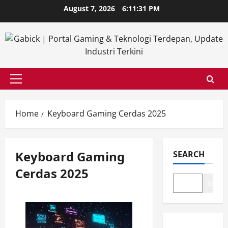
Skip
August 7, 2026
6:11:31 PM
to
content
Primary
Menu
Home
Keyboard Gaming Cerdas 2025
Keyboard Gaming
SEARCH
Cerdas 2025
Search