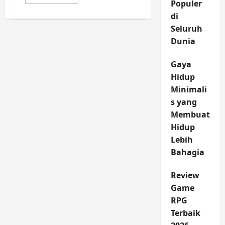
more
Populer
about
Keyboard
di
Gaming
Seluruh
Cerdas
2025:
Dunia
Bagaimana
AI
dan
Gaya
Adaptive
Feedback
Hidup
Mengubah
Pengalaman
Minimali
Bermain
s yang
Membuat
Hidup
Lebih
Bahagia
Review
Game
RPG
Terbaik